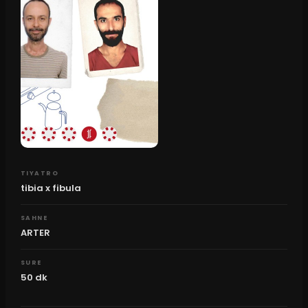
TIYATRO
tibia x fibula
SAHNE
ARTER
SURE
50
dk