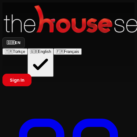
🇬🇧
EN
🇹🇷
Türkçe
🇬🇧
English
🇫🇷
Français
Sign In