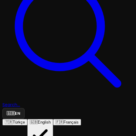
Search...
🇬🇧
EN
🇹🇷
Türkçe
🇬🇧
English
🇫🇷
Français