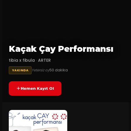
Kaçak Çay Performansı
tibia x fibula
·
ARTER
50
dakika
Yetersiz oy
YAKINDA
Hemen Kayıt Ol