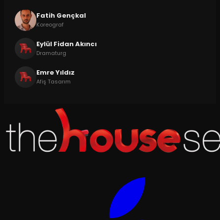
Fatih Gençkal
Koreograf
Eylül Fidan Akıncı
Dramaturg
Emre Yıldız
Afiş Tasarım