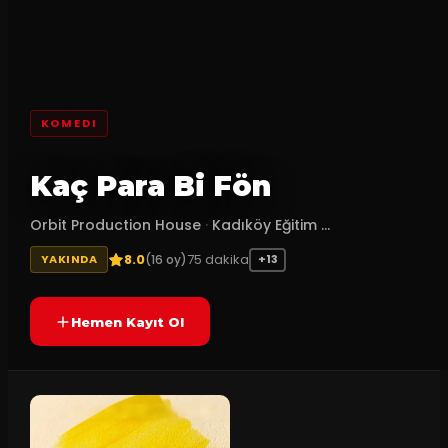
KOMEDI
Kaç Para Bi Fön
Orbit Production House
·
Kadıköy Eğitim ...
8.0
75
dakika
(
16
oy)
YAKINDA
+13
Hemen Kayıt Ol