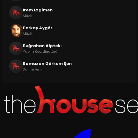
İrem Ezgimen
Müzik
Berkay Aygör
Müzik
Buğrahan Alpteki
Yapım Koordinatörü
Ramazan Görkem Şen
Sahne Amiri