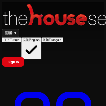
🇬🇧
EN
🇹🇷
Türkçe
🇬🇧
English
🇫🇷
Français
Sign In