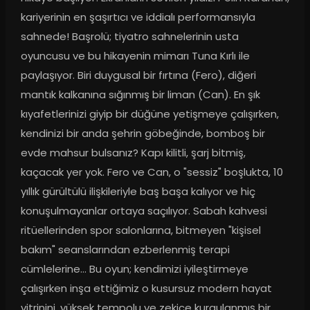
kariyerinin en şaşırtıcı ve iddialı performansıyla 
sahnede! Başrolü; tiyatro sahnelerinin usta 
oyuncusu ve bu hikayenin mimarı Tuna Kırlı ile 
paylaşıyor. Biri duygusal bir fırtına (Fero), diğeri 
mantık kalkanına sığınmış bir liman (Can). En şık 
kıyafetlerinizi giyip bir düğüne yetişmeye çalışırken, 
kendinizi bir anda şehrin göbeğinde, bomboş bir 
evde mahsur bulsanız? Kapı kilitli, şarj bitmiş, 
kaçacak yer yok. Fero ve Can, o "sessiz" boşlukta, 10 
yıllık gürültülü ilişkileriyle baş başa kalıyor ve hiç 
konuşulmayanlar ortaya saçılıyor. Sabah kahvesi 
ritüellerinden spor salonlarına, bitmeyen "kişisel 
bakım" seanslarından ezberlenmiş terapi 
cümlelerine... Bu oyun; kendimizi iyileştirmeye 
çalışırken inşa ettiğimiz o kusursuz modern hayat 
vitrinini, yüksek tempolu ve zekice kurgulanmış bir 