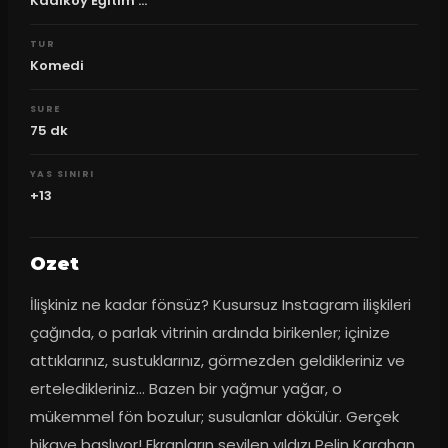
Kadıköy Eğitim ...
TUR
Komedi
SURE
75
dk
YAS SINIRI
+13
Ozet
İlişkiniz ne kadar fönsüz? Kusursuz Instagram ilişkileri 
çağında, o parlak vitrinin ardında birikenler; içinize 
attıklarınız, sustuklarınız, görmezden geldikleriniz ve 
erteledikleriniz… Bazen bir yağmur yağar, o 
mükemmel fön bozulur; susulanlar dökülür. Gerçek 
hikaye başlıyor! Ekranların sevilen yıldızı Pelin Karahan, 