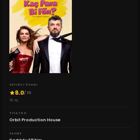
SEYIRCI PUANI
8.0
/ 10
16
oy
TIYATRO
Orbit Production House
SAHNE