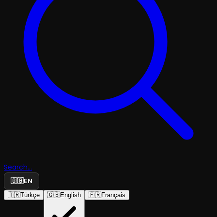
Search...
🇬🇧
EN
🇹🇷
Türkçe
🇬🇧
English
🇫🇷
Français