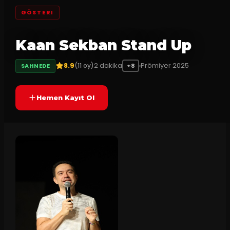
GÖSTERI
Kaan Sekban Stand Up
8.9
2
dakika
Prömiyer
2025
(
11
oy)
SAHNEDE
+8
Hemen Kayıt Ol