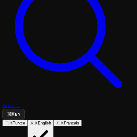
Search...
🇬🇧
EN
🇹🇷
Türkçe
🇬🇧
English
🇫🇷
Français