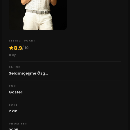
SEYIRCI PUANI
8.9
/ 10
11
oy
SAHNE
Selamiçeşme Özg...
TUR
Gösteri
SURE
2
dk
PROMIYER
2025