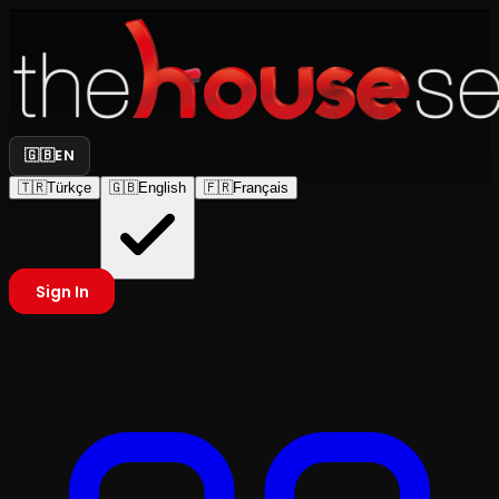
🇬🇧
EN
🇹🇷
Türkçe
🇬🇧
English
🇫🇷
Français
Sign In