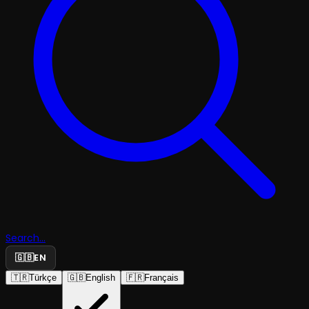
Search...
🇬🇧
EN
🇹🇷
Türkçe
🇬🇧
English
🇫🇷
Français