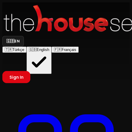
🇬🇧
EN
🇹🇷
Türkçe
🇬🇧
English
🇫🇷
Français
Sign In