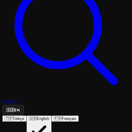
Search...
🇬🇧
EN
🇹🇷
Türkçe
🇬🇧
English
🇫🇷
Français