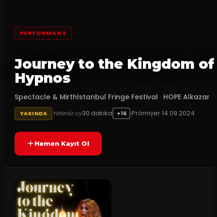
PERFORMANS
Journey to the Kingdom of
Hypnos
Spectacle & Mirthİstanbul Fringe Festival
·
HOPE Alkazar
30
dakika
Prömiyer
14.09.2024
Yetersiz oy
YAKINDA
+16
Hemen Kayıt Ol