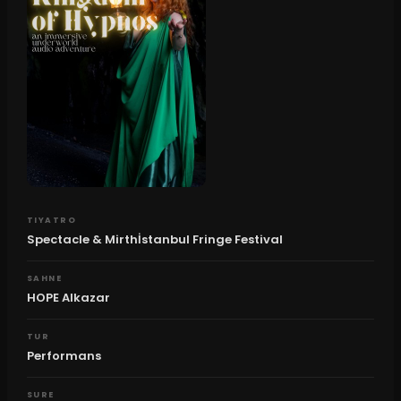
TIYATRO
Spectacle & Mirthİstanbul Fringe Festival
SAHNE
HOPE Alkazar
TUR
Performans
SURE