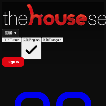
🇬🇧
EN
🇹🇷
Türkçe
🇬🇧
English
🇫🇷
Français
Sign In