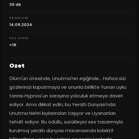
30
dk
PROMIYER
14.09.2024
YAS SINIRI
+16
Ozet
Ölüm'ün ötesinde, Unutma'nın eşiğinde... Hafıza sizi 
gözlerinizi kapatmaya ve onunla birlikte Yunan uyku 
tanrısı Hypnos'un sarayına yolculuk etmeye davet 
ediyor. Ama dikkat edin, bu Yeraltı Dünyası'nda 
Unutma Nehri kıyılarından taşıyor ve Uyananları 
tehdit ediyor. Bu ödüllü, sürükleyici ses tasarımıyla 
kurulmuş yeraltı dünyası macerasında kolektif 