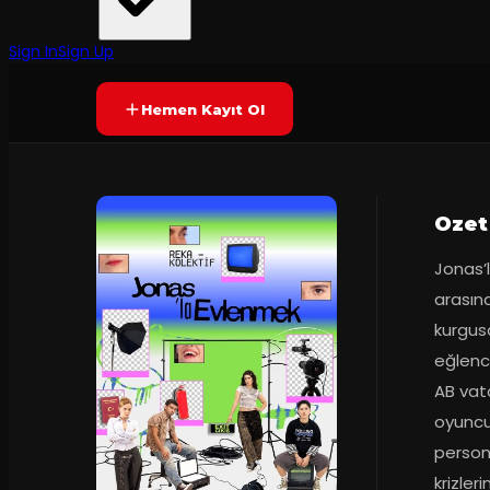
Reka Kolektif
·
Alan Kadıköy
7.9
65
dakika
Prömiyer
19.11
(
67
oy)
YAKINDA
+13
Sign In
Sign Up
Hemen Kayıt Ol
Ozet
Jonas’
arasınd
kurgusa
eğlence
AB vat
oyuncul
persona
krizleri