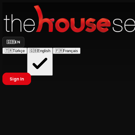
🇬🇧
EN
🇹🇷
Türkçe
🇬🇧
English
🇫🇷
Français
Sign In