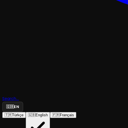
TRAJEDI & DRAM
Jonas'la
Search...
Evlenmek
🇬🇧
EN
🇹🇷
Türkçe
🇬🇧
English
🇫🇷
Français