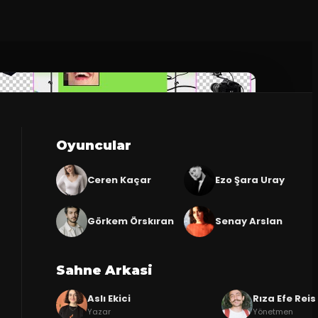
Oyuncular
Ceren Kaçar
Ezo Şara Uray
Görkem Örskıran
Senay Arslan
Sahne Arkasi
Aslı Ekici
Rıza Efe Reis
Yazar
Yönetmen