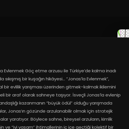
.2025
la Evlenmek Göç etme arzusu ile Türkiye’de kalma inadı 
a sıkışmış bir kuşağın hikâyesi… “Jonas’la Evlenmek”, 
l bir evlilik yarışması üzerinden gitmek–kalmak ikilemini 
li bir araf olarak sahneye taşıyor. İsveçli Jonas’la evlenip 
andaşlığı kazanmanın “büyük ödül” olduğu yarışmada 
ar, Jonas’ın gözünde arzulanabilir olmak için stratejik 
lar yaratıyor. Böylece sahne, bireysel arzuların, kimlik 
nin ve “iyi yaşam” ihtimallerinin iç içe geçtiği kolektif bir 