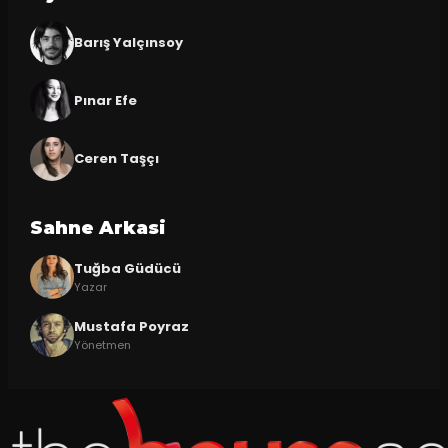
Barış Yalçınsoy
Pınar Efe
Ceren Taşçı
Sahne Arkasi
Tuğba Güdücü
Yazar
Mustafa Poyraz
Yönetmen