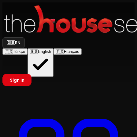
🇬🇧
EN
🇹🇷
Türkçe
🇬🇧
English
🇫🇷
Français
Sign In