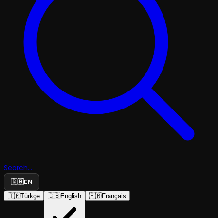
Search...
🇬🇧
EN
🇹🇷
Türkçe
🇬🇧
English
🇫🇷
Français