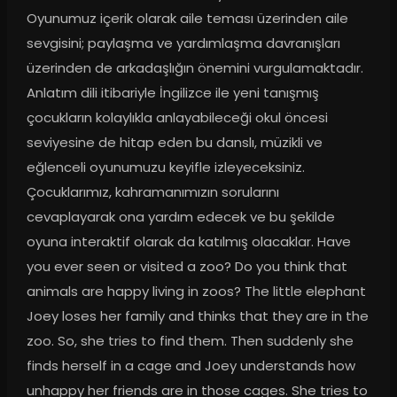
Oyunumuz içerik olarak aile teması üzerinden aile 
sevgisini; paylaşma ve yardımlaşma davranışları 
üzerinden de arkadaşlığın önemini vurgulamaktadır. 
Anlatım dili itibariyle İngilizce ile yeni tanışmış 
çocukların kolaylıkla anlayabileceği okul öncesi 
seviyesine de hitap eden bu danslı, müzikli ve 
eğlenceli oyunumuzu keyifle izleyeceksiniz. 
Çocuklarımız, kahramanımızın sorularını 
cevaplayarak ona yardım edecek ve bu şekilde 
oyuna interaktif olarak da katılmış olacaklar. Have 
you ever seen or visited a zoo? Do you think that 
animals are happy living in zoos? The little elephant 
Joey loses her family and thinks that they are in the 
zoo. So, she tries to find them. Then suddenly she 
finds herself in a cage and Joey understands how 
unhappy her friends are in those cages. She tries to 