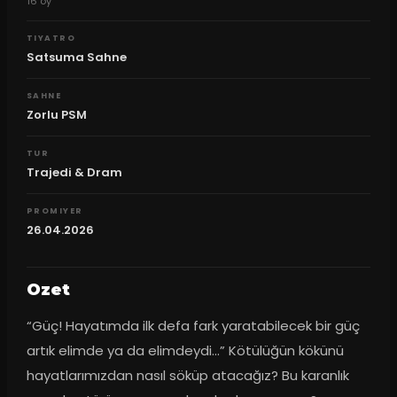
16
oy
TIYATRO
Satsuma Sahne
SAHNE
Zorlu PSM
TUR
Trajedi & Dram
PROMIYER
26.04.2026
Ozet
“Güç! Hayatımda ilk defa fark yaratabilecek bir güç 
artık elimde ya da elimdeydi…” Kötülüğün kökünü 
hayatlarımızdan nasıl söküp atacağız? Bu karanlık 