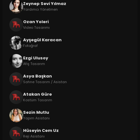
Zeynep Sevi Yılmaz
Yardımcı Yönetmen
Ozan Yoleri
Video Tasarımı
Ayşegül Karacan
Fotoğraf
Ezgi Ulusoy
Afiş Tasarım
Asya Başkan
Sahne Tasarım / Asistan
Atakan Güre
Kostüm Tasarım
Sezin Mutlu
Yapım Asistanı
Hüseyin Cem Uz
Reji Asistanı