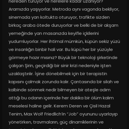
nereden türüyor ve nerelere kadar uzanıyor? 
Aramızda yaşıyorlar. Metroda aynı vagonda bekliyor, 
sinemada yan koltukta oturuyor, trafikte sizden 
birkaç araba ötede duruyorlar ve belki de bir akşam 
yemeğinde yan masanızda keyifle içkilerini 
yudumluyorlar. Her ihtimal mümkün, küpün sekiz yüzü 
ve insanlığın binbir hali var. Bu küpü her bir yüzüyle 
görmeye hazır mısınız? Büyük bir teknoloji şirketinde 
çalışan Şirin, geçirdiği bir sinir krizi nedeniyle işten 
uzaklaştırılır. İşine dönebilmek için bir terapistin 
kapısını çalmak zorunda kalır. Çantasında bir silah ve 
kalbinde sönmek nedir bilmeyen bir ateşle adım 
attığı bu odanın içerinde her dakika bir ölüm kalım 
meselesi haline gelir. Kerem Deren ve Çisil Hazal 
Tenim, Max Wolf Friedlich’in “Job” oyununu uyarlayıp 
yönetirken, travmaların, güç dinamiklerinin ve 