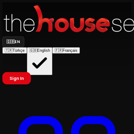
🇬🇧
EN
🇹🇷
Türkçe
🇬🇧
English
🇫🇷
Français
Sign In