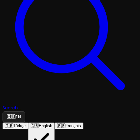
Search...
🇬🇧
EN
🇹🇷
Türkçe
🇬🇧
English
🇫🇷
Français