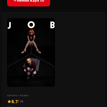
Hemen Kayıt Ol
SEYIRCI PUANI
6.7
/ 10