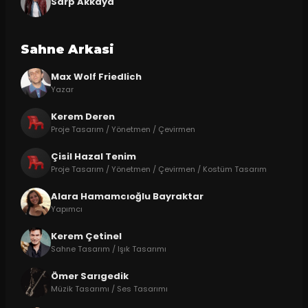
Sarp Akkaya
Sahne Arkasi
Max Wolf Friedlich
Yazar
Kerem Deren
Proje Tasarım / Yönetmen / Çevirmen
Çisil Hazal Tenim
Proje Tasarım / Yönetmen / Çevirmen / Kostüm Tasarım
Alara Hamamcıoğlu Bayraktar
Yapımcı
Kerem Çetinel
Sahne Tasarım / Işık Tasarımı
Ömer Sarıgedik
Müzik Tasarımı / Ses Tasarımı