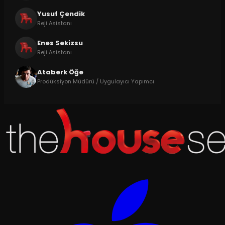
Yusuf Çendik
Reji Asistanı
Enes Sekizsu
Reji Asistanı
Ataberk Öğe
Prodüksiyon Müdürü / Uygulayıcı Yapımcı