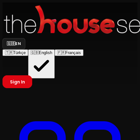
🇬🇧
EN
🇹🇷
Türkçe
🇬🇧
English
🇫🇷
Français
Sign In