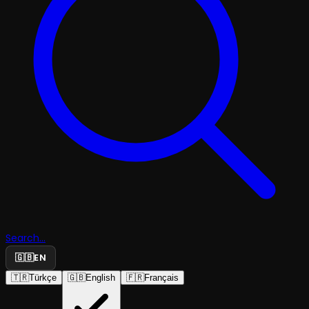
Search...
🇬🇧
EN
🇹🇷
Türkçe
🇬🇧
English
🇫🇷
Français