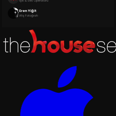
Işık & Ses Operatörü
Eren Yiğit
Afiş Fotoğrafı