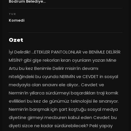
Bodrum Belediye...
TUR
Komedi
Ozet
İyi Delirdik! …ETEKLER PANTOLONLAR ve BENİMLE DELİRİR 
MİSİN? gibi gişe rekorları kıran oyunların yazarı Mine 
Artu bu kez Benimle Delirir misin’in devamı 
niteliğindeki bu oyunda NERMİN ve CEVDET in sosyal 
medyayla olan sınavını ele alıyor.. Cevdet ve 
Nermin’in yıllarca sürdürmeyi başardıkları traji komik 
evlilikleri bu kez de günümüz teknolojisi ile sınanıyor. 
Nermin’in barışmak için şart koştuğu sosyal medya 
diyetine girmeyi mecburen kabul eden Cevdet bu 
diyeti sizce ne kadar sürdürebilecek? Peki yapay 