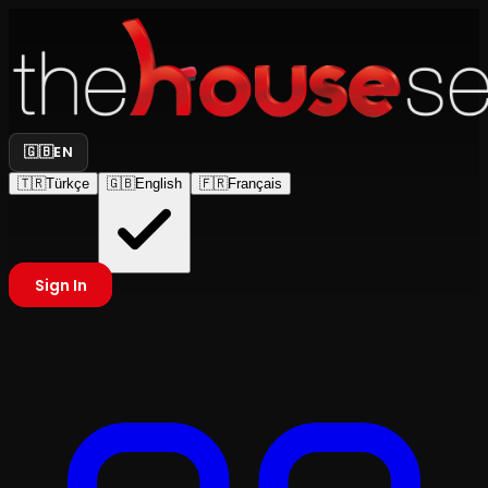
🇬🇧
EN
🇹🇷
Türkçe
🇬🇧
English
🇫🇷
Français
Sign In