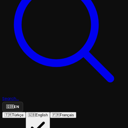
Search...
🇬🇧
EN
🇹🇷
Türkçe
🇬🇧
English
🇫🇷
Français