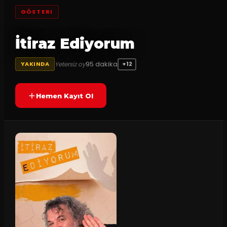
GÖSTERI
İtiraz Ediyorum
95
dakika
Yetersiz oy
YAKINDA
+12
Hemen Kayıt Ol