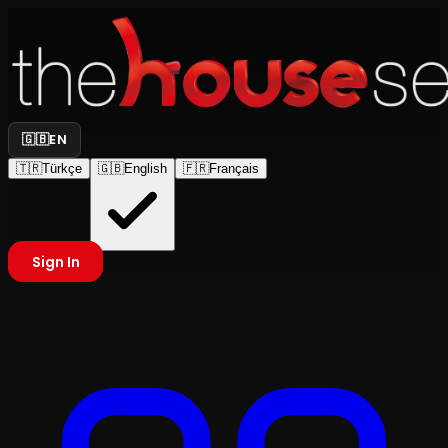
🇬🇧
EN
🇹🇷
Türkçe
🇬🇧
English
🇫🇷
Français
Sign In