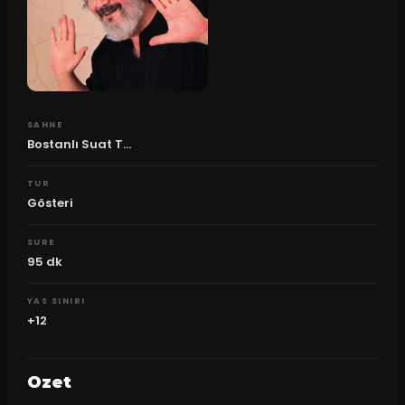
SAHNE
Bostanlı Suat T...
TUR
Gösteri
SURE
95
dk
YAS SINIRI
+12
Ozet