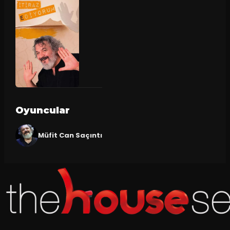
Oyuncular
Müfit Can Saçıntı