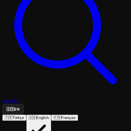
Search...
🇬🇧
EN
🇹🇷
Türkçe
🇬🇧
English
🇫🇷
Français