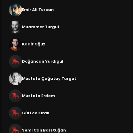
Emir Ali Tercan
Muammer Turgut
Kadir Oğuz
Doğancan Yurdigül
Mustafa Çağatay Turgut
Mustafa Erdem
Gül Ece Kıralı
Semi Can Barstuğan