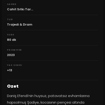
SAHNE
Cahit Sıtkı Tar...
TUR
Trajedi & Dram
SURE
80
dk
PROMIYER
2023
YAS SINIRI
+13
Ozet
Daniş Efendi’nin huysuz, patavatsız evhamlarına 
hapsolmuş Şadiye, kocasının pençesi altında 