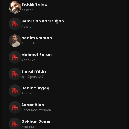
Sıddık Salaz
Asistan
Semi Can Barstuğan
Asistan
Nedim Salman
Sahne Amiri
Mehmet Furan
Kondüvit
Emrah Yıldız
Işık Operatörü
Deniz Yüzgeç
Suflöz
Senar Alan
Dekor Realizasyon
Gökhan Demir
Aksesuar