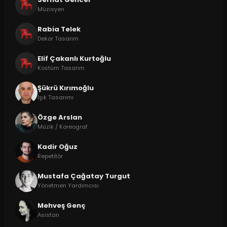
Müzisyen
Rabia Telek
Dekor Tasarım
Elif Çakanlı Kurtoğlu
Kostüm Tasarım
Şükrü Kırımoğlu
Işık Tasarımı
Özge Arslan
Müzik / Koreograf
Kadir Oğuz
Repetitör
Mustafa Çağatay Turgut
Yönetmen Yardımcısı
Mehveş Genç
Asistan