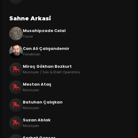
Sahne Arkasi
Musahipzade Celal
Yazar
Can Ali Çalışandemir
Yönetmen
Miraç Gökhan Bozkurt
Müzisyen / Ses & Efekt Operatörü
Mestan Ataş
Müzisyen
Batuhan Çalışkan
Müzisyen
Suzan Ablak
Müzisyen
Serhat Gencer