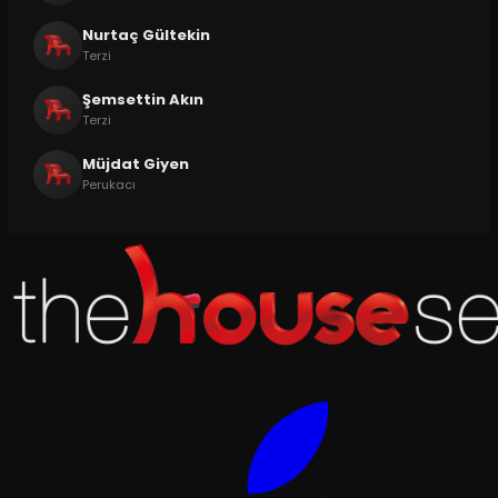
Nurtaç Gültekin
Terzi
Şemsettin Akın
Terzi
Müjdat Giyen
Perukacı