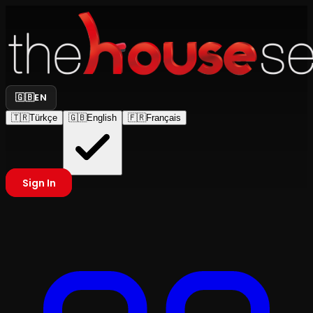
🇬🇧
EN
🇹🇷
Türkçe
🇬🇧
English
🇫🇷
Français
Sign In