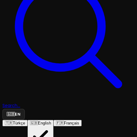
Search...
🇬🇧
EN
🇹🇷
Türkçe
🇬🇧
English
🇫🇷
Français