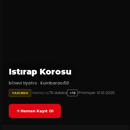
Istırap Korosu
bi'nevi tiyatro
·
Kumbaracı50
70
dakika
Prömiyer
31.10.2025
Yetersiz oy
YAKINDA
+16
Hemen Kayıt Ol