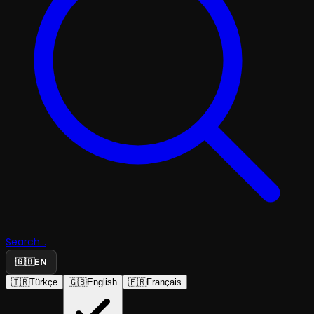
Search...
🇬🇧
EN
🇹🇷
Türkçe
🇬🇧
English
🇫🇷
Français