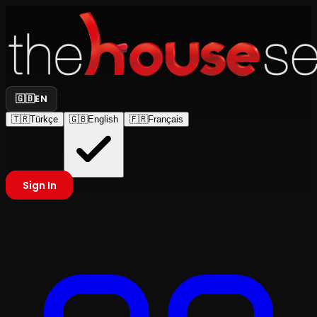
🇬🇧
EN
🇹🇷
Türkçe
🇬🇧
English
🇫🇷
Français
Sign In