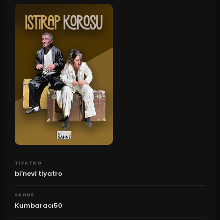
TIYATRO
bi'nevi tiyatro
SAHNE
Kumbaracı50