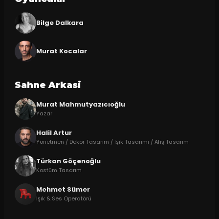
Bilge Dalkara
Murat Kocalar
Sahne Arkasi
Murat Mahmutyazıcıoğlu
Yazar
Halil Artur
Yönetmen / Dekor Tasarım / Işık Tasarımı / Afiş Tasarım
Türkan Göçenoğlu
Kostüm Tasarım
Mehmet Sümer
Işık & Ses Operatörü