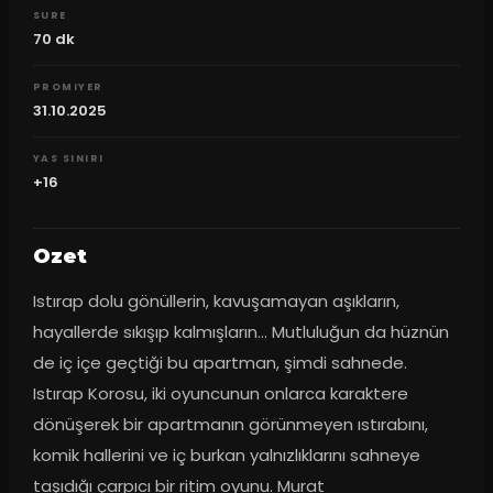
SURE
70
dk
PROMIYER
31.10.2025
YAS SINIRI
+16
Ozet
Istırap dolu gönüllerin, kavuşamayan aşıkların, 
hayallerde sıkışıp kalmışların… Mutluluğun da hüznün 
de iç içe geçtiği bu apartman, şimdi sahnede. 
Istırap Korosu, iki oyuncunun onlarca karaktere 
dönüşerek bir apartmanın görünmeyen ıstırabını, 
komik hallerini ve iç burkan yalnızlıklarını sahneye 
taşıdığı çarpıcı bir ritim oyunu. Murat 