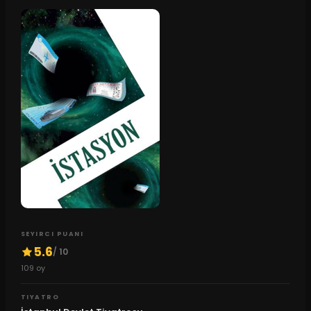
SEYIRCI PUANI
5.6
/ 10
109
oy
TIYATRO