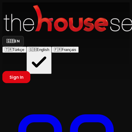
🇬🇧
EN
🇹🇷
Türkçe
🇬🇧
English
🇫🇷
Français
Sign In