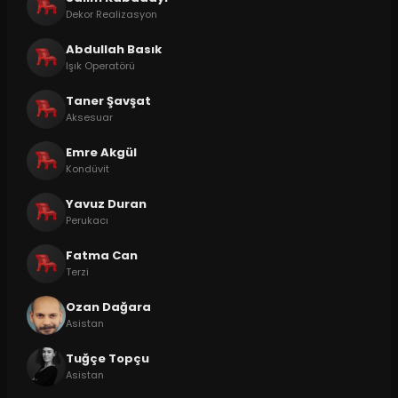
Dekor Realizasyon
Abdullah Basık
Işık Operatörü
Taner Şavşat
Aksesuar
Emre Akgül
Kondüvit
Yavuz Duran
Perukacı
Fatma Can
Terzi
Ozan Dağara
Asistan
Tuğçe Topçu
Asistan