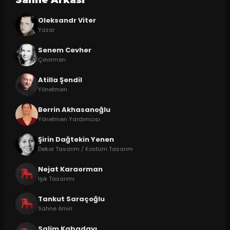
Oleksandr Viter
Yazar
Senem Cevher
Çevirmen
Atilla Şendil
Yönetmen
Berrin Akhasanoğlu
Yönetmen Yardımcısı
Şirin Dağtekin Yenen
Dekor Tasarım / Kostüm Tasarım
Nejat Karaorman
Işık Tasarımı
Tankut Saraçoğlu
Sahne Amiri
Salim Kabadayı