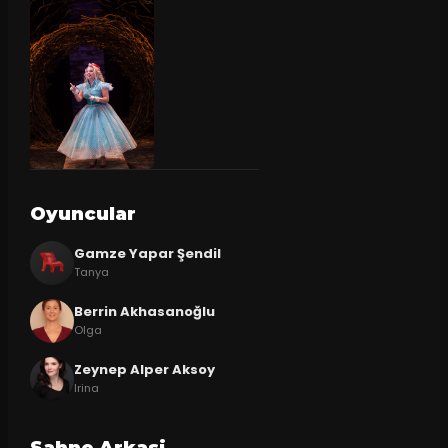
Oyuncular
Gamze Yapar Şendil
Tanya
Berrin Akhasanoğlu
Olga
Zeynep Alper Aksoy
Irina
Sahne Arkasi