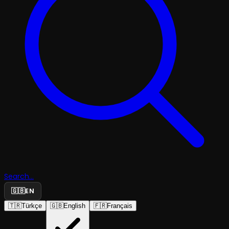
Search...
🇬🇧
EN
🇹🇷
Türkçe
🇬🇧
English
🇫🇷
Français