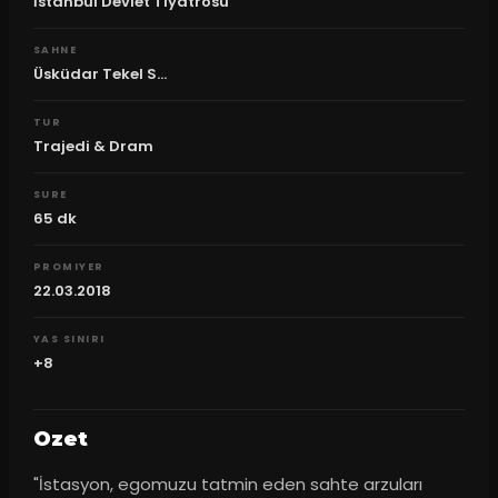
İstanbul Devlet Tiyatrosu
SAHNE
Üsküdar Tekel S...
TUR
Trajedi & Dram
SURE
65
dk
PROMIYER
22.03.2018
YAS SINIRI
+8
Ozet
"İstasyon, egomuzu tatmin eden sahte arzuları 