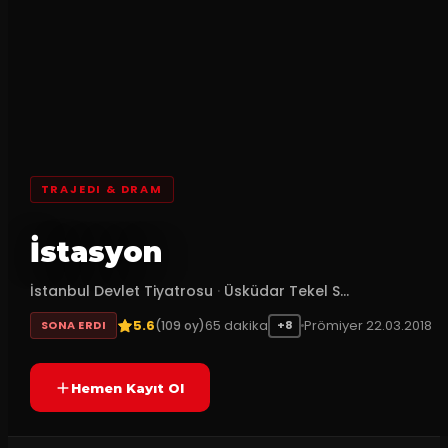
TRAJEDI & DRAM
İstasyon
İstanbul Devlet Tiyatrosu
·
Üsküdar Tekel S...
5.6
65
dakika
Prömiyer
22.03.2018
(
109
oy)
SONA ERDI
+8
Hemen Kayıt Ol