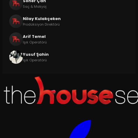
Soner Çan
Saç & Makyaj
Nilay Kulakçeken
Prodüksiyon Direktörü
Arif Temel
Işık Operatörü
Yusuf Şahin
Işık Operatörü