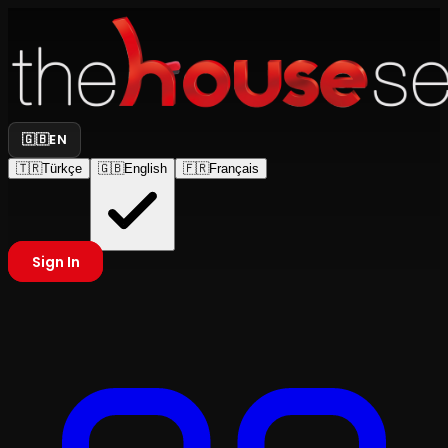
🇬🇧
EN
🇹🇷
Türkçe
🇬🇧
English
🇫🇷
Français
Sign In