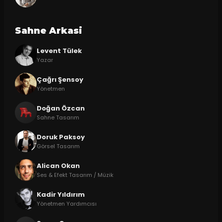
Sahne Arkasi
Levent Tülek
Yazar
Çağrı Şensoy
Yönetmen
Doğan Özcan
Sahne Tasarım
Doruk Paksoy
Görsel Tasarım
Alican Okan
Ses & Efekt Tasarım / Müzik
Kadir Yıldırım
Yönetmen Yardımcısı