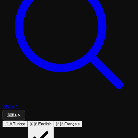
Search...
🇬🇧
EN
🇹🇷
Türkçe
🇬🇧
English
🇫🇷
Français