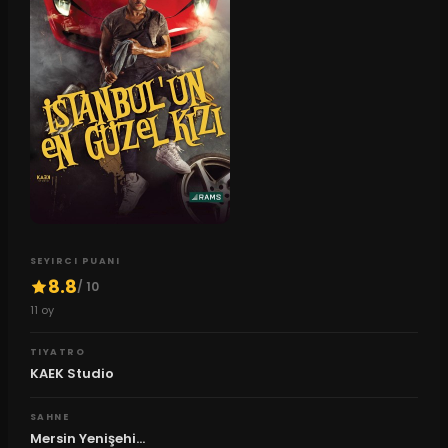
SEYIRCI PUANI
8.8
/ 10
11
oy
TIYATRO
KAEK Studio
SAHNE
Mersin Yenişehi...