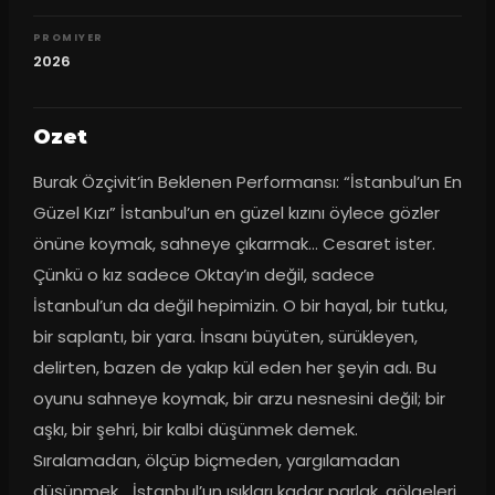
PROMIYER
2026
Ozet
Burak Özçivit’in Beklenen Performansı: “İstanbul’un En 
Güzel Kızı” İstanbul’un en güzel kızını öylece gözler 
önüne koymak, sahneye çıkarmak… Cesaret ister. 
Çünkü o kız sadece Oktay’ın değil, sadece 
İstanbul’un da değil hepimizin. O bir hayal, bir tutku, 
bir saplantı, bir yara. İnsanı büyüten, sürükleyen, 
delirten, bazen de yakıp kül eden her şeyin adı. Bu 
oyunu sahneye koymak, bir arzu nesnesini değil; bir 
aşkı, bir şehri, bir kalbi düşünmek demek. 
Sıralamadan, ölçüp biçmeden, yargılamadan 
düşünmek… İstanbul’un ışıkları kadar parlak, gölgeleri 