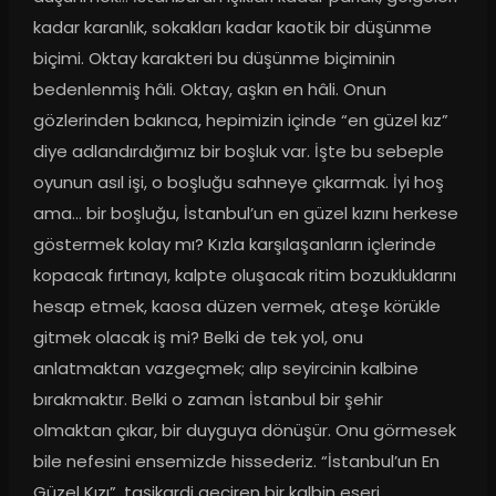
kadar karanlık, sokakları kadar kaotik bir düşünme 
biçimi. Oktay karakteri bu düşünme biçiminin 
bedenlenmiş hâli. Oktay, aşkın en hâli. Onun 
gözlerinden bakınca, hepimizin içinde “en güzel kız” 
diye adlandırdığımız bir boşluk var. İşte bu sebeple 
oyunun asıl işi, o boşluğu sahneye çıkarmak. İyi hoş 
ama… bir boşluğu, İstanbul’un en güzel kızını herkese 
göstermek kolay mı? Kızla karşılaşanların içlerinde 
kopacak fırtınayı, kalpte oluşacak ritim bozukluklarını 
hesap etmek, kaosa düzen vermek, ateşe körükle 
gitmek olacak iş mi? Belki de tek yol, onu 
anlatmaktan vazgeçmek; alıp seyircinin kalbine 
bırakmaktır. Belki o zaman İstanbul bir şehir 
olmaktan çıkar, bir duyguya dönüşür. Onu görmesek 
bile nefesini ensemizde hissederiz. “İstanbul’un En 
Güzel Kızı”, taşikardi geçiren bir kalbin eseri. 