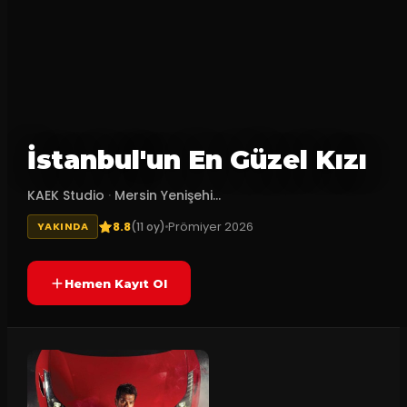
İstanbul'un En Güzel Kızı
KAEK Studio
·
Mersin Yenişehi...
8.8
Prömiyer
2026
(
11
oy)
YAKINDA
Hemen Kayıt Ol