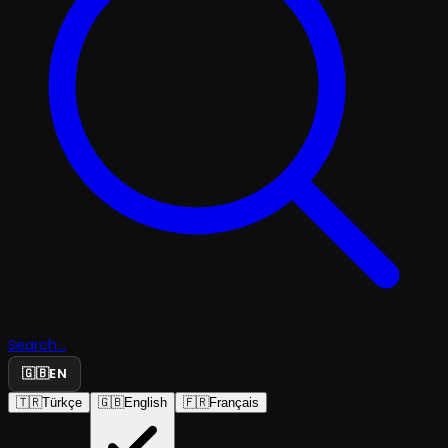
Search...
🇬🇧
EN
🇹🇷
Türkçe
🇬🇧
English
🇫🇷
Français