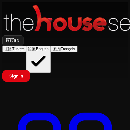
🇬🇧
EN
🇹🇷
Türkçe
🇬🇧
English
🇫🇷
Français
Sign In