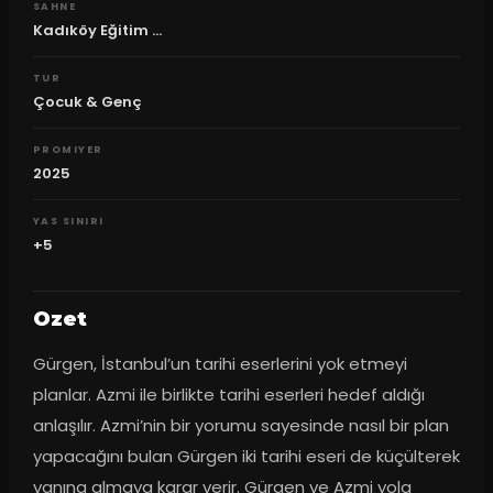
SAHNE
Kadıköy Eğitim ...
TUR
Çocuk & Genç
PROMIYER
2025
YAS SINIRI
+5
Ozet
Gürgen, İstanbul’un tarihi eserlerini yok etmeyi 
planlar. Azmi ile birlikte tarihi eserleri hedef aldığı 
anlaşılır. Azmi’nin bir yorumu sayesinde nasıl bir plan 
yapacağını bulan Gürgen iki tarihi eseri de küçülterek 
yanına almaya karar verir. Gürgen ve Azmi yola 