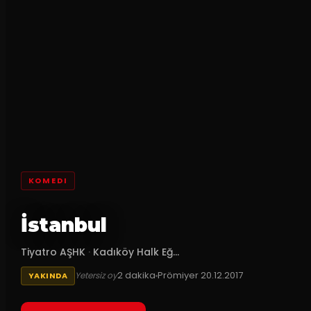
KOMEDI
İstanbul
Tiyatro AŞHK
·
Kadıköy Halk Eğ...
2
dakika
Prömiyer
20.12.2017
Yetersiz oy
YAKINDA