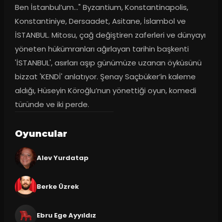
Ben İstanbul’um…" Byzantium, Konstantinapolis, 
Konstantiniye, Dersaadet, Asitane, İslambol ve 
İSTANBUL. Mitosu, çağ değiştiren zaferleri ve dünyayı 
yöneten hükümranları ağırlayan tarihin başkenti 
'İSTANBUL', asırları aşıp günümüze uzanan öyküsünü 
bizzat 'KENDİ' anlatıyor. Şenay Saçbüker’in kaleme 
aldığı, Hüseyin Köroğlu’nun yönettiği oyun, komedi 
türünde ve iki perde.
Oyuncular
Alev Yurdatap
Berke Üzrek
Ebru Ege Ayyıldız