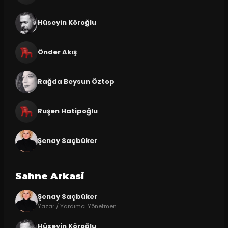
Hüseyin Köroğlu
Önder Akış
Rağda Beysun Öztop
Ruşen Hatipoğlu
Şenay Saçbüker
Sahne Arkasi
Şenay Saçbüker
Yazar / Yardımcı Yönetmen
Hüseyin Köroğlu