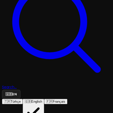
Search...
🇬🇧
EN
🇹🇷
Türkçe
🇬🇧
English
🇫🇷
Français