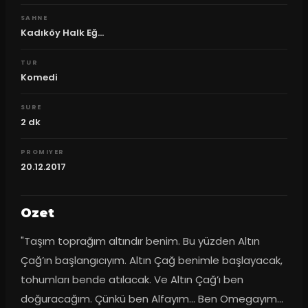
SAHNE
Kadıköy Halk Eğ...
TUR
Komedi
SURE
2
dk
PROMIYER
20.12.2017
Ozet
"Taşım toprağım altındır benim. Bu yüzden Altın 
Çağ’ın başlangıcıyım. Altın Çağ benimle başlayacak, 
tohumları bende atılacak. Ve Altın Çağ’ı ben 
doğuracağım. Çünkü ben Alfayım… Ben Omegayım… 