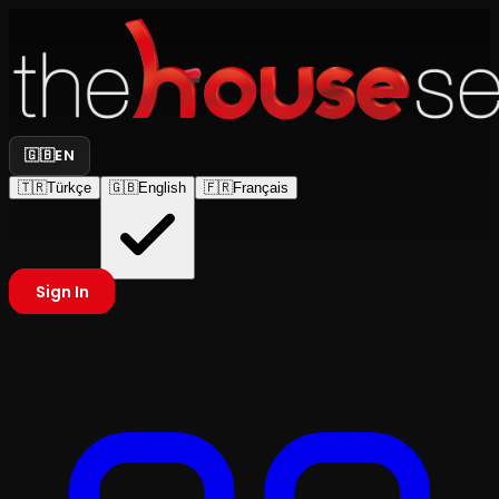
🇬🇧
EN
🇹🇷
Türkçe
🇬🇧
English
🇫🇷
Français
Sign In