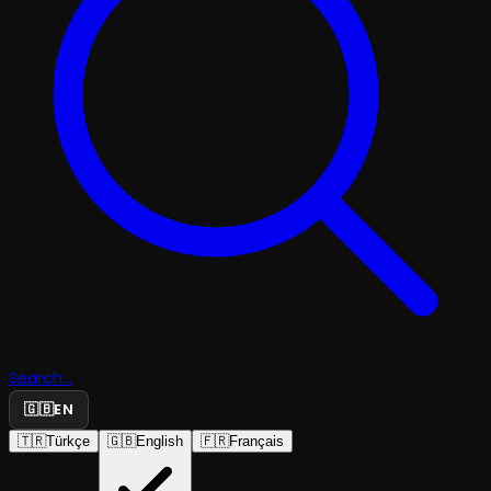
Search...
🇬🇧
EN
🇹🇷
Türkçe
🇬🇧
English
🇫🇷
Français