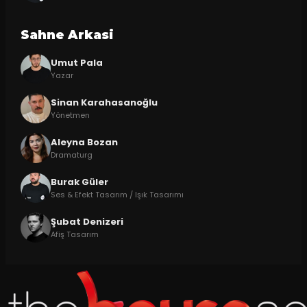
Sahne Arkasi
Umut Pala
Yazar
Sinan Karahasanoğlu
Yönetmen
Aleyna Bozan
Dramaturg
Burak Güler
Ses & Efekt Tasarım / Işık Tasarımı
Şubat Denizeri
Afiş Tasarım