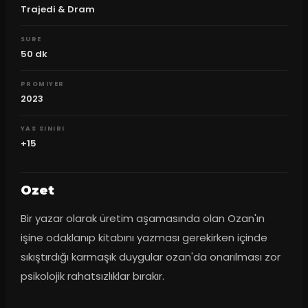
Trajedi & Dram
SURE
50
dk
PROMIYER
2023
YAS SINIRI
+15
Ozet
Bir yazar olarak üretim aşamasında olan Ozan'ın 
işine odaklanıp kitabını yazması gerekirken içinde 
sıkıştırdığı karmaşık duygular ozan'da onarılması zor 
psikolojik rahatsızlıklar bırakır.