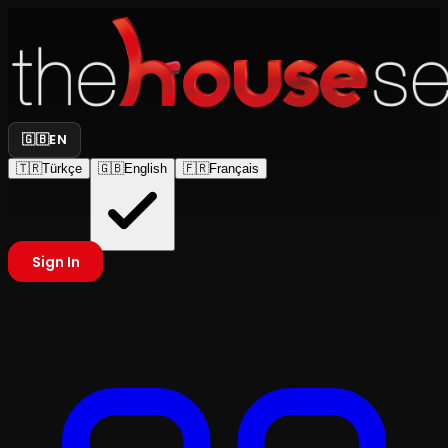
🇬🇧
EN
🇹🇷
Türkçe
🇬🇧
English
🇫🇷
Français
Sign In