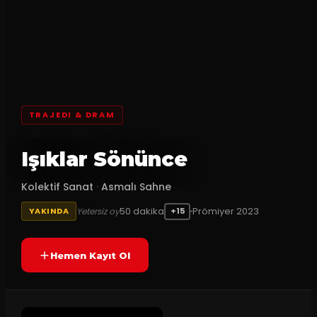
TRAJEDI & DRAM
Işıklar Sönünce
Kolektif Sanat
·
Asmalı Sahne
50
dakika
Prömiyer
2023
Yetersiz oy
YAKINDA
+15
Hemen Kayıt Ol