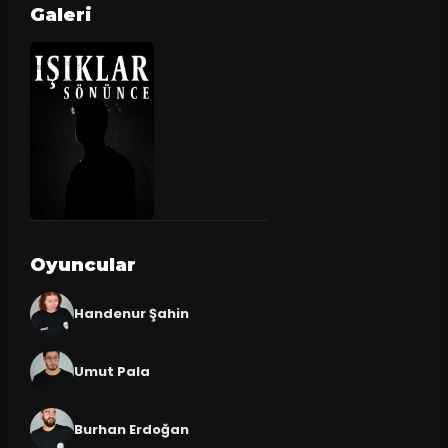
Galeri
Oyuncular
Handenur Şahin
Umut Pala
Burhan Erdoğan