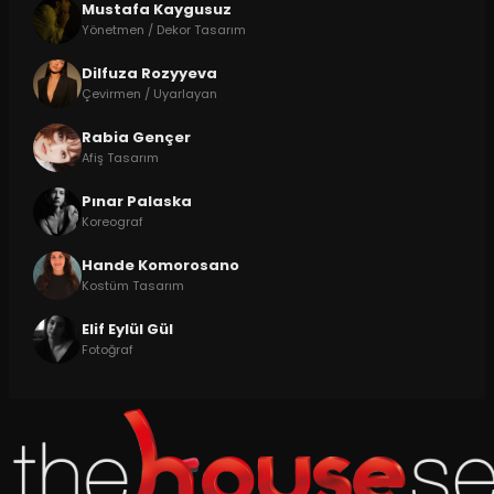
Mustafa Kaygusuz
Yönetmen / Dekor Tasarım
Dilfuza Rozyyeva
Çevirmen / Uyarlayan
Rabia Gençer
Afiş Tasarım
Pınar Palaska
Koreograf
Hande Komorosano
Kostüm Tasarım
Elif Eylül Gül
Fotoğraf