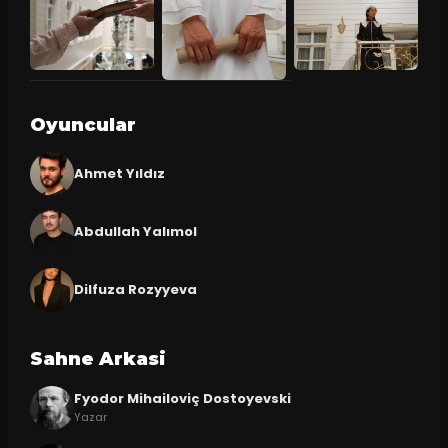
Oyuncular
Ahmet Yıldız
Abdullah Yalımol
Dilfuza Rozyyeva
Sahne Arkasi
Fyodor Mihailoviç Dostoyevski
Yazar