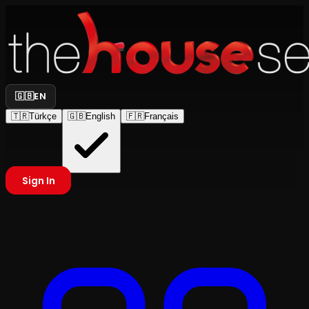
🇬🇧
EN
🇹🇷
Türkçe
🇬🇧
English
🇫🇷
Français
Sign In