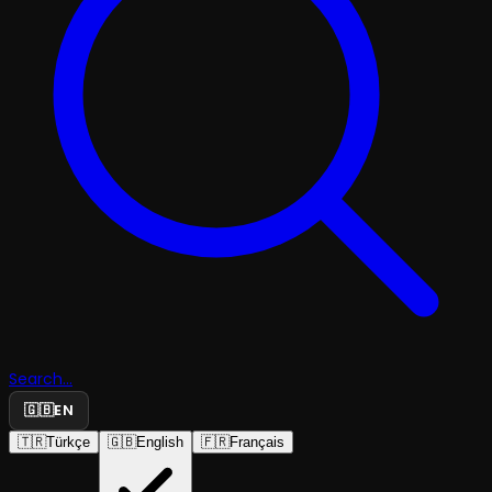
Search...
🇬🇧
EN
🇹🇷
Türkçe
🇬🇧
English
🇫🇷
Français