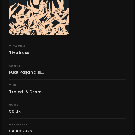
TIYATRO
Tiyatrose
SAHNE
Fuat Paşa Yalıs...
TUR
Trajedi & Dram
SURE
55
dk
PROMIYER
04.09.2023