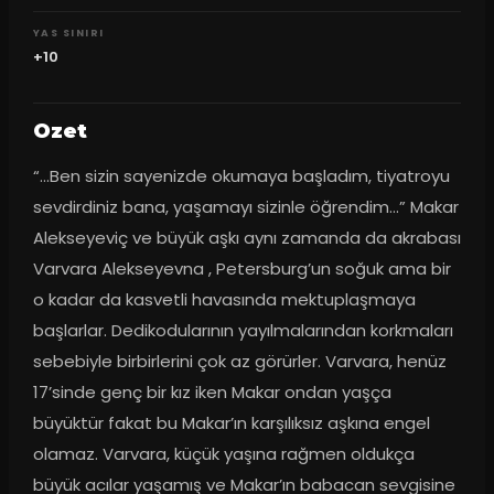
YAS SINIRI
+10
Ozet
“…Ben sizin sayenizde okumaya başladım, tiyatroyu 
sevdirdiniz bana, yaşamayı sizinle öğrendim…” Makar 
Alekseyeviç ve büyük aşkı aynı zamanda da akrabası 
Varvara Alekseyevna , Petersburg’un soğuk ama bir 
o kadar da kasvetli havasında mektuplaşmaya 
başlarlar. Dedikodularının yayılmalarından korkmaları 
sebebiyle birbirlerini çok az görürler. Varvara, henüz 
17’sinde genç bir kız iken Makar ondan yaşça 
büyüktür fakat bu Makar’ın karşılıksız aşkına engel 
olamaz. Varvara, küçük yaşına rağmen oldukça 
büyük acılar yaşamış ve Makar’ın babacan sevgisine 