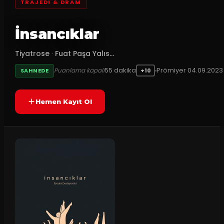
TRAJEDI & DRAM
İnsancıklar
Tiyatrose
·
Fuat Paşa Yalıs...
55
dakika
Prömiyer
04.09.2023
Puanlama kapalı
SAHNEDE
+10
Hemen Kayıt Ol