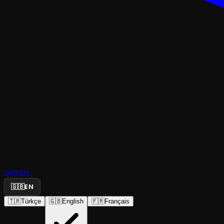
TRAJEDI & DRAM
İnsan
Search...
Müsveddes
🇬🇧
EN
🇹🇷
Türkçe
🇬🇧
English
🇫🇷
Français