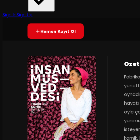
Fabrika Sanat
·
ikincikat Kadık...
6.0
75
dakika
(
30
oy)
YAKINDA
Sign In
Sign Up
Hemen Kayıt Ol
Ozet
Fabrika
yönetti
oynadığ
hayatı 
öyle ç
yanımı
isteyen
komik, 