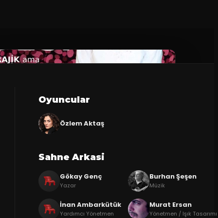
Oyuncular
Özlem Aktaş
Sahne Arkasi
Gökay Genç
Burhan Şeşen
Yazar
Müzik
İnan Ambarkütük
Murat Ersan
Yardımcı Yönetmen
Yönetmen / Işık Tasarımı