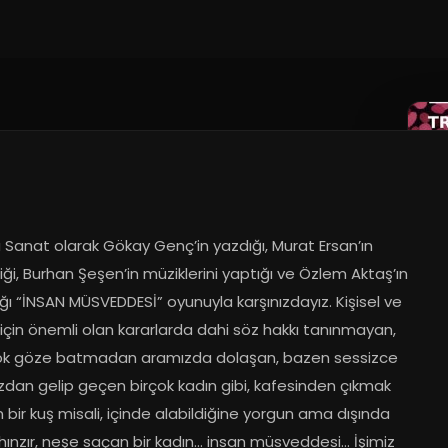
 Sanat olarak Gökay Genç’in yazdığı, Murat Ersan’ın 
ği, Burhan Şeşen’in müziklerini yaptığı ve Özlem Aktaş’ın 
ı “İNSAN MÜSVEDDESİ” oyunuyla karşınızdayız. Kişisel ve 
için önemli olan kararlarda dahi söz hakkı tanınmayan, 
ok göze batmadan aramızda dolaşan, bazen sessizce 
zdan gelip geçen birçok kadın gibi, kafesinden çıkmak 
 bir kuş misali, içinde alabildiğine yorgun ama dışında 
hınzır, neşe saçan bir kadın… insan müsveddesi… İşimiz 