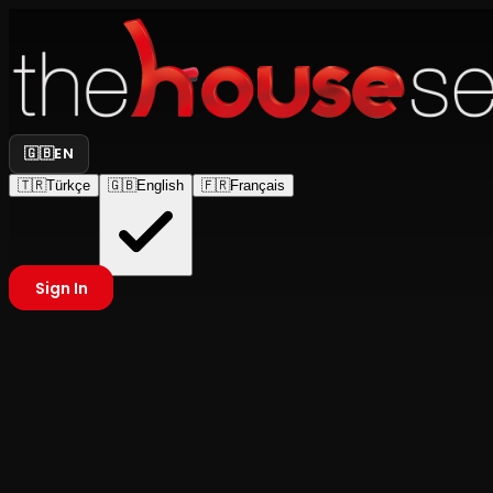
🇬🇧
EN
🇹🇷
Türkçe
🇬🇧
English
🇫🇷
Français
Sign In