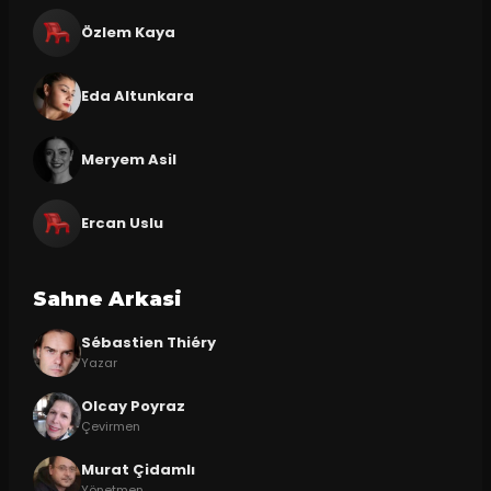
Özlem Kaya
Eda Altunkara
Meryem Asil
Ercan Uslu
Sahne Arkasi
Sébastien Thiéry
Yazar
Olcay Poyraz
Çevirmen
Murat Çidamlı
Yönetmen