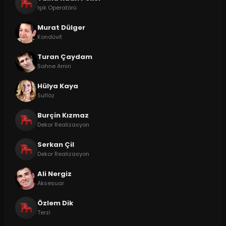
Işık Operatörü
Murat Dülger
Kondüvit
Turan Çaydam
Sahne Amiri
Hülya Kaya
Suflöz
Burçin Kızmaz
Dekor Realizasyon
Serkan Çil
Dekor Realizasyon
Ali Nergiz
Aksesuar
Özlem Dik
Terzi