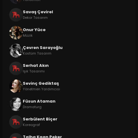
Savaş Çevirel
Dekor Tasarım
Onur Yüce
Müzik
Çevren Sarayoğlu
Kostüm Tasarım
Serhat Akın
Işık Tasarımı
Sevinç Gediktaş
Yönetmen Yardımcısı
Füsun Ataman
Dramaturg
Serbülent Biçer
Koreograf
Talha Kaan Peker