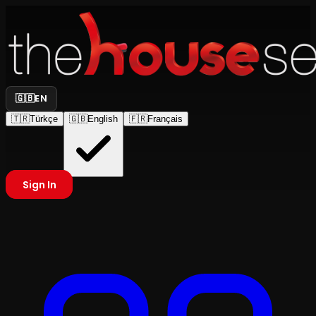
🇬🇧
EN
🇹🇷
Türkçe
🇬🇧
English
🇫🇷
Français
Sign In