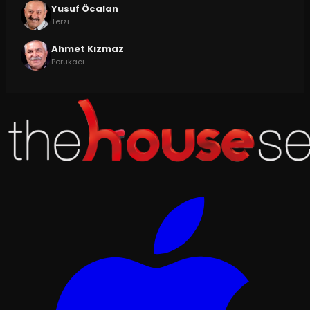
Yusuf Öcalan
Terzi
Ahmet Kızmaz
Perukacı