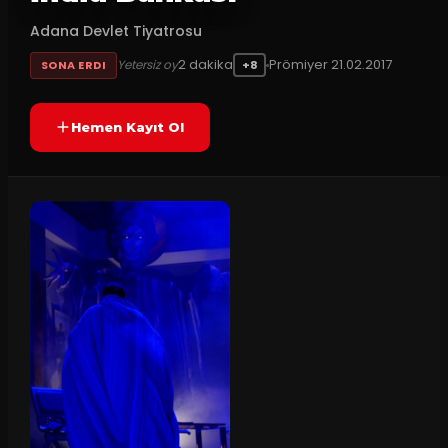
Adana Devlet Tiyatrosu
2
dakika
Prömiyer
21.02.2017
Yetersiz oy
SONA ERDI
+8
Hemen Kayıt Ol