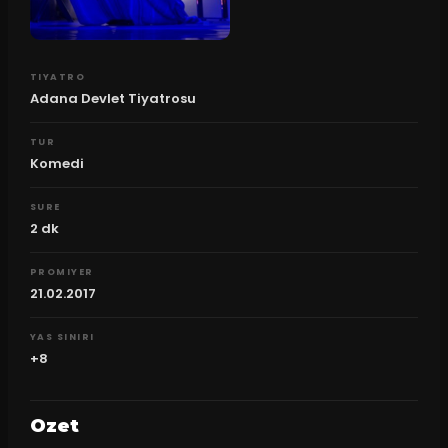
TIYATRO
Adana Devlet Tiyatrosu
TUR
Komedi
SURE
2
dk
PROMIYER
21.02.2017
YAS SINIRI
+8
Ozet