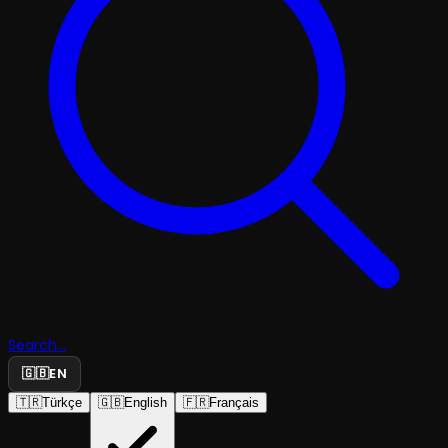
Search...
🇬🇧
EN
🇹🇷
Türkçe
🇬🇧
English
🇫🇷
Français