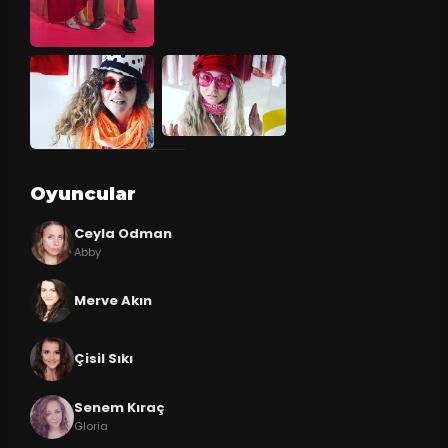
Oyuncular
Ceyla Odman
Abby
Merve Akın
Çisil Sıkı
Senem Kıraç
Gloria