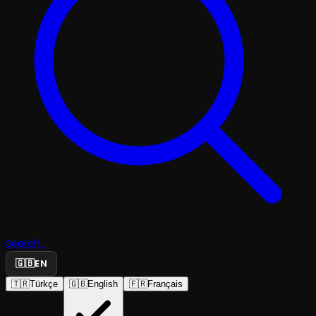
Search...
🇬🇧
EN
🇹🇷
Türkçe
🇬🇧
English
🇫🇷
Français