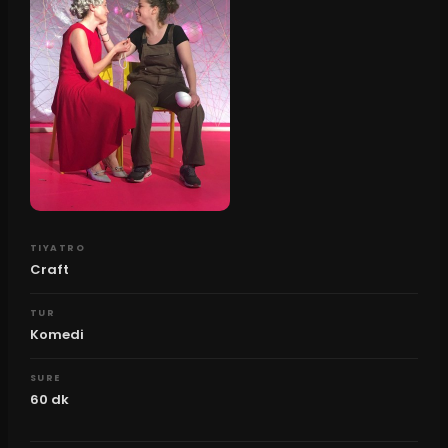
TIYATRO
Craft
TUR
Komedi
SURE
60
dk