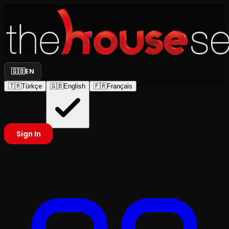
🇬🇧
EN
🇹🇷
Türkçe
🇬🇧
English
🇫🇷
Français
Sign In