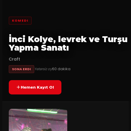
KOMEDI
İnci Kolye, levrek ve Turşu
Yapma Sanatı
Craft
60
dakika
Yetersiz oy
SONA ERDI
Hemen Kayıt Ol