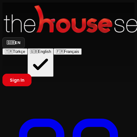
🇬🇧
EN
🇹🇷
Türkçe
🇬🇧
English
🇫🇷
Français
Sign In