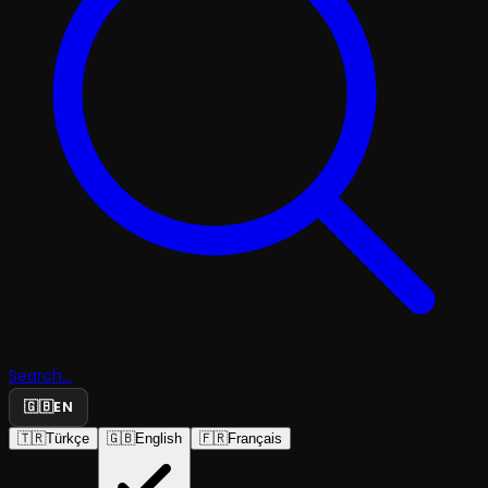
Search...
🇬🇧
EN
🇹🇷
Türkçe
🇬🇧
English
🇫🇷
Français