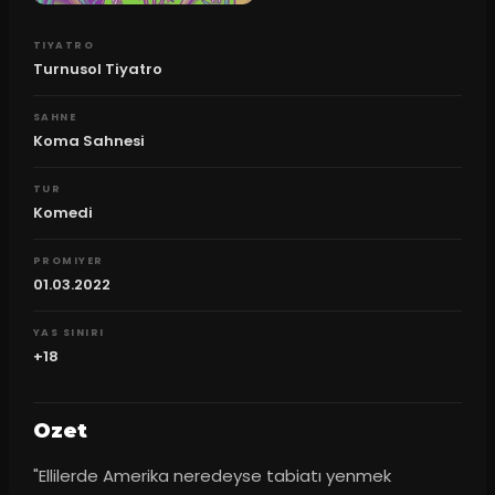
TIYATRO
Turnusol Tiyatro
SAHNE
Koma Sahnesi
TUR
Komedi
PROMIYER
01.03.2022
YAS SINIRI
+18
Ozet
"Ellilerde Amerika neredeyse tabiatı yenmek 