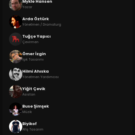
Mykle Hansen
Yazar
Arda Öztürk
Yönetmen / Dramaturg
Tuğçe Yapıcı
Çevirmen
Ömer İzgin
Işık Tasarımı
Hilmi Ahıska
Yönetmen Yardımcısı
Yiğit Çevik
Asistan
Buse Şimşek
Müzik
Biyikof
Afiş Tasarım