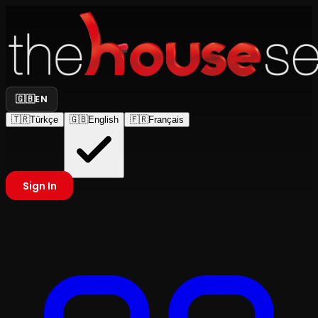
🇬🇧
EN
🇹🇷
Türkçe
🇬🇧
English
🇫🇷
Français
Sign In