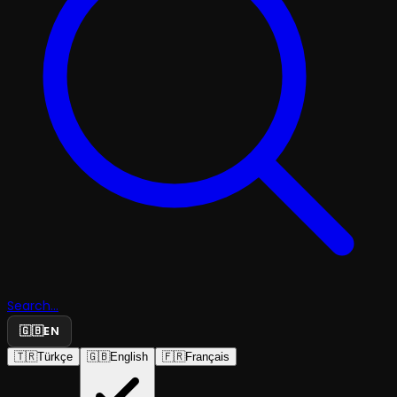
Search...
🇬🇧
EN
🇹🇷
Türkçe
🇬🇧
English
🇫🇷
Français