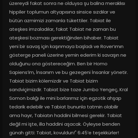
üzereydi fakat sonra ne olduysa şu balina meraklısı 
hippiler toplumun altyapısına sinsice sızdılar ve 
bütün azmimizi zamanla tükettiler. Tabiat ile 
ateşkes imzaladılar, fakat Tabiat ne zaman bu 
ateşkesi bozması gerektiğinden bihaber. Tabiat 
yeni bir savaş için kaşınmaya başladı ve Rover’ımın 
gösterge paneli üzerine yemin ederim ki savaşın ne 
olduğunu ona göstereceğim. Ben bir Homo 
Sapiens’im, İnsanım ve bu gezegeni İnsanlar yönetir. 
Tabiat bizim kölemizdir ve Tabiat bizim 
sandviçimizdir. Tabiat bize taze Jumbo Yengeç, Kral 
Somon balığı ile mini barlarımız için egzotik ahşap 
tedarik edebilir ve Tabiat bununla tatmin olabilir 
ama hayır, Tabiatın haddini bilmesi gerekir. Tabiat 
değil mi işte, illa haddini aşacak. Öyleyse benden 
günah gitti: Tabiat, kovuldun!" 6:45’e teşekkürler!