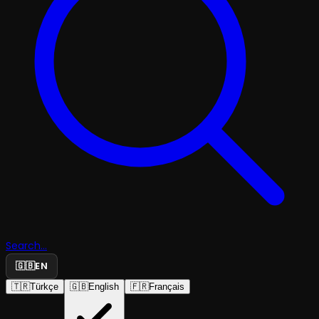
Search...
🇬🇧
EN
🇹🇷
Türkçe
🇬🇧
English
🇫🇷
Français