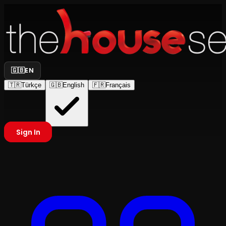
🇬🇧
EN
🇹🇷
Türkçe
🇬🇧
English
🇫🇷
Français
Sign In