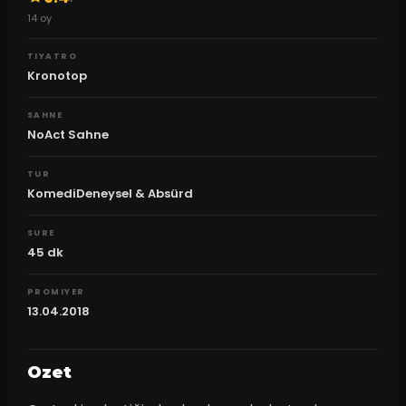
14
oy
TIYATRO
Kronotop
SAHNE
NoAct Sahne
TUR
KomediDeneysel & Absürd
SURE
45
dk
PROMIYER
13.04.2018
Ozet