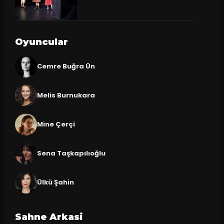
Oyuncular
Cemre Buğra Ün
Melis Burnukara
Mine Çerçi
Sena Taşkapılıoğlu
Ülkü Şahin
Sahne Arkasi