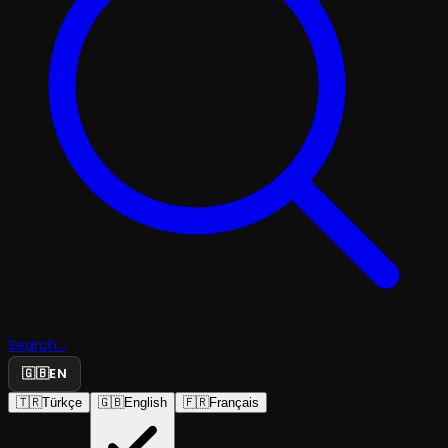
Search...
🇬🇧
EN
🇹🇷
Türkçe
🇬🇧
English
🇫🇷
Français