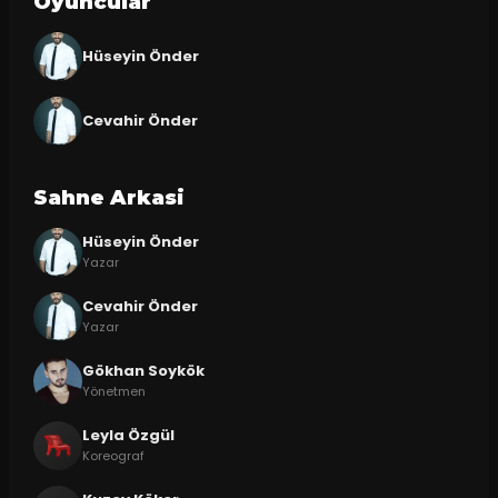
Oyuncular
Hüseyin Önder
Cevahir Önder
Sahne Arkasi
Hüseyin Önder
Yazar
Cevahir Önder
Yazar
Gökhan Soykök
Yönetmen
Leyla Özgül
Koreograf