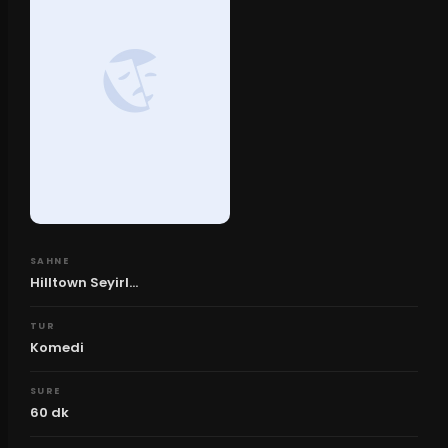
SAHNE
Hilltown Seyirl...
TUR
Komedi
SURE
60
dk