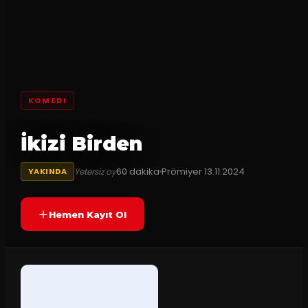
KOMEDI
İkizi Birden
60
dakika
Prömiyer
13.11.2024
Yetersiz oy
YAKINDA
Hemen Kayıt Ol