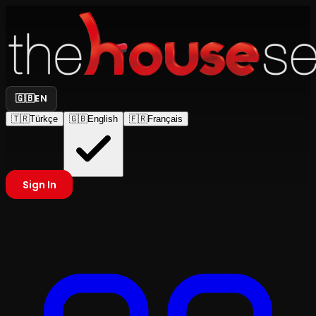
🇬🇧
EN
🇹🇷
Türkçe
🇬🇧
English
🇫🇷
Français
Sign In