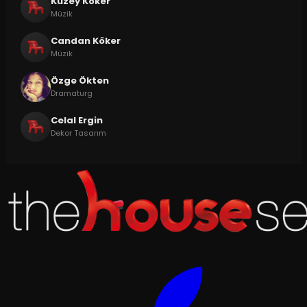
Kuzey Köker
Müzik
Candan Köker
Müzik
Özge Ökten
Dramaturg
Celal Ergin
Dekor Tasarım