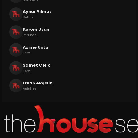
Aynur Yılmaz
Suflöz
Kerem Uzun
Perukacı
Azime Usta
Terzi
Samet Çelik
Terzi
Erkan Akçelik
Asistan