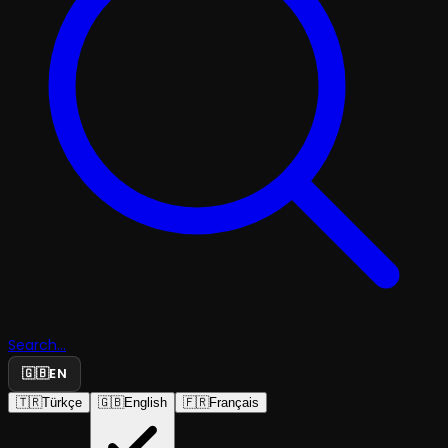
Search...
🇬🇧
EN
🇹🇷
Türkçe
🇬🇧
English
🇫🇷
Français