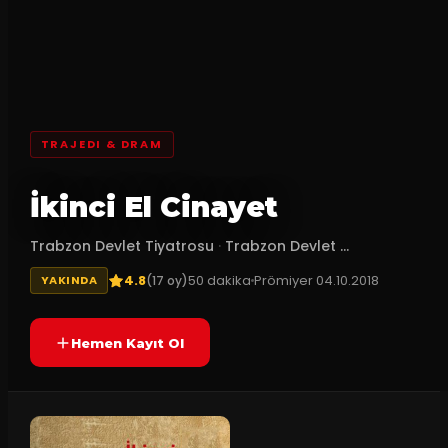
TRAJEDI & DRAM
İkinci El Cinayet
Trabzon Devlet Tiyatrosu
·
Trabzon Devlet ...
4.8
50
dakika
Prömiyer
04.10.2018
(
17
oy)
YAKINDA
Hemen Kayıt Ol