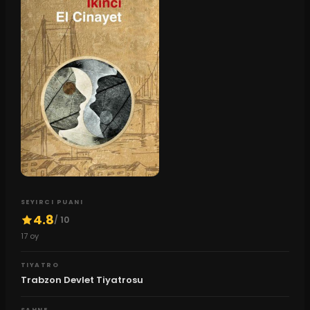
SEYIRCI PUANI
4.8
/ 10
17
oy
TIYATRO
Trabzon Devlet Tiyatrosu