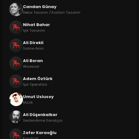
Candan Günay
Dekor Tasarım / Kostüm Tasarım
Nihat Bahar
Işık Tasarımı
Ali Direkli
Sahne Amiri
Ali Boran
Aksesuar
Adem Öztürk
Işık Operatörü
Umut Uslusoy
Müzik
Ali Düşenkalkar
Seslendirme Sanatçısı
Zafer Karaoğlu
Kondüvit