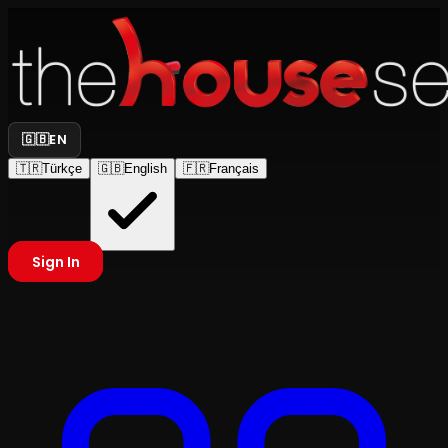
🇬🇧
EN
🇹🇷
Türkçe
🇬🇧
English
🇫🇷
Français
Sign In