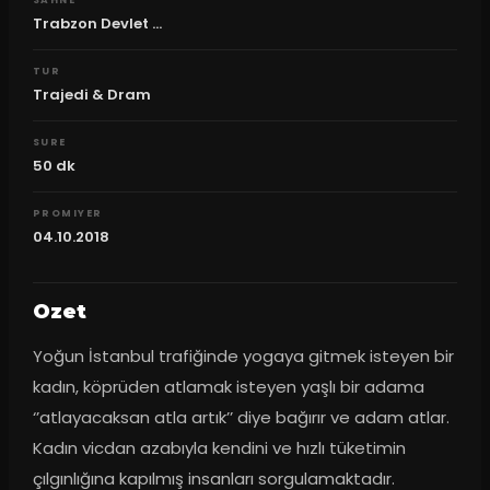
SAHNE
Trabzon Devlet ...
TUR
Trajedi & Dram
SURE
50
dk
PROMIYER
04.10.2018
Ozet
Yoğun İstanbul trafiğinde yogaya gitmek isteyen bir 
kadın, köprüden atlamak isteyen yaşlı bir adama 
‘’atlayacaksan atla artık’’ diye bağırır ve adam atlar. 
Kadın vicdan azabıyla kendini ve hızlı tüketimin 
çılgınlığına kapılmış insanları sorgulamaktadır. 