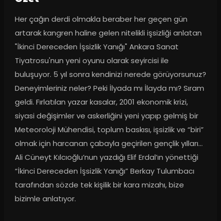
Her çağın derdi olmakla beraber her geçen gün 
artarak kangren haline gelen nitelikli işsizliği anlatan 
"İkinci Dereceden İşsizlik Yanığı" Ankara Sanat 
Tiyatrosu'nun yeni oyunu olarak seyircisi ile 
buluşuyor. 5 yıl sonra kendinizi nerede görüyorsunuz? 
Deneyimleriniz neler? Peki İlyada mı İlayda mı? Sıram 
geldi. Fırlatılan yazar kasalar, 2001 ekonomik krizi, 
siyasi değişimler ve askerliğini yeni yapıp gelmiş bir 
Meteoroloji Mühendisi, toplum baskısı, işsizlik ve “biri” 
olmak için harcanan çabayla geçirilen gençlik yılları… 
Ali Cüneyt Kılcıoğlu’nun yazdığı Elif Erdal’ın yönettiği 
“İkinci Dereceden İşsizlik Yanığı” Berkay Tulumbacı 
tarafından sözde tek kişilik bir kara mizahı, bize 
bizimle anlatıyor.