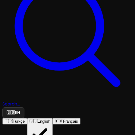
Search...
🇬🇧
EN
🇹🇷
Türkçe
🇬🇧
English
🇫🇷
Français