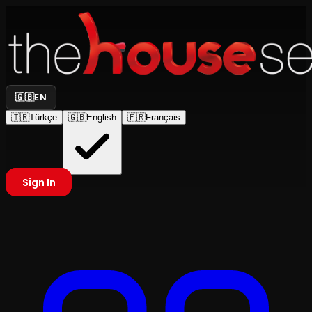
🇬🇧
EN
🇹🇷
Türkçe
🇬🇧
English
🇫🇷
Français
Sign In