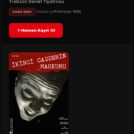
Trabzon Devlet Tiyatrosu
Prömiyer
1996
Yetersiz oy
SONA ERDI
Hemen Kayıt Ol