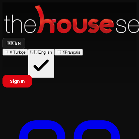
🇬🇧
EN
🇹🇷
Türkçe
🇬🇧
English
🇫🇷
Français
Sign In