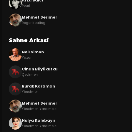
Arzu Balcı
Pearl
Mehmet Serimer
Roger Keating
Sahne Arkasi
Neil Simon
Yazar
Cihan Büyükutku
Çevirmen
Burak Karaman
Yönetmen
Mehmet Serimer
Yönetmen Yardımcısı
Hülya Kalebayır
Yönetmen Yardımcısı