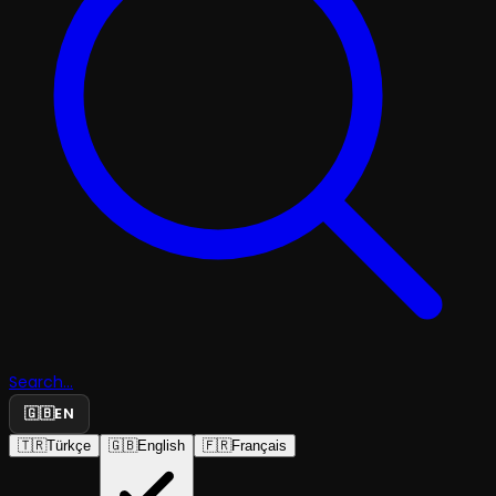
Search...
🇬🇧
EN
🇹🇷
Türkçe
🇬🇧
English
🇫🇷
Français