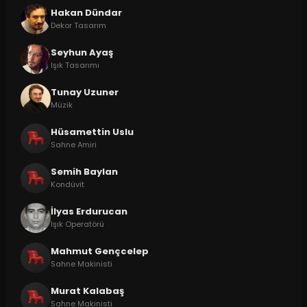
Hakan Dündar
Dekor Tasarım
Seyhun Ayaş
Işık Tasarımı
Tunay Uzuner
Müzik
Hüsamettin Uslu
Sahne Amiri
Semih Baylan
Kondüvit
İlyas Erdurucan
Işık Operatörü
Mahmut Gençcelep
Sahne Makinisti
Murat Kalabaş
Sahne Makinisti