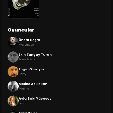
Oyuncular
Ünsal Coşar
Mel Edison
Ekin Tunçay Turan
Edna Edison
Engin Özsayın
Harry
Melike Aslı Kılan
Pauline
Ayla Baki Yücesoy
Jesie