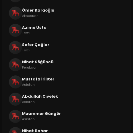
Ömer Karaoğlu
Aksesuar
Azime Usta
Terzi
Sefer Çağlar
Terzi
Nihat Söğüncü
Perukacı
Mustafa İriilter
Asistan
Abdullah Civelek
Asistan
Muammer Güngör
Asistan
Nihat Bahar