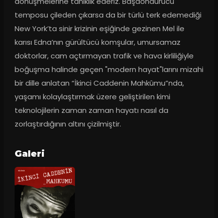
dönüşmelerine tanıklık ederiz. Başdöndürücü 
temposu çileden çıkarsa da bir türlü terk edemediği 
New York’ta sinir krizinin eşiğinde gezinen Mel ile 
karısı Edna’nın gürültücü komşular, umursamaz 
doktorlar, cam açtırmayan trafik ve hava kirliliğiyle 
boğuşma halinde geçen "modern hayat"larını mizahi 
bir dille anlatan “İkinci Caddenin Mahkûmu”nda, 
yaşamı kolaylaştırmak üzere geliştirilen kimi 
teknolojilerin zaman zaman hayatı nasıl da 
zorlaştırdığının altını çizilmiştir.
Galeri