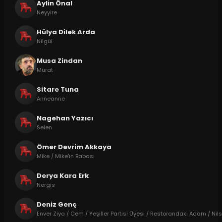
Aylin Önal
Neyyire
Hülya Dilek Arda
Nilgül
Musa Zindan
Murat
Sitare Tuna
Anneanne
Nagehan Yazıcı
Selen
Ömer Devrim Akkaya
Mike / Mike'ın Babası
Derya Kara Erk
Nergis
Deniz Genç
Enver Ziya / Cem / Yeşiller Partisi Üyesi / Restorandaki Adam / Nil