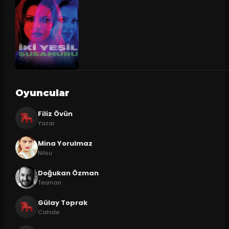
Oyuncular
Filiz Övün
Yazar
Mina Yorulmaz
Nilsu
Doğukan Özman
Teoman
Gülay Toprak
Cahide