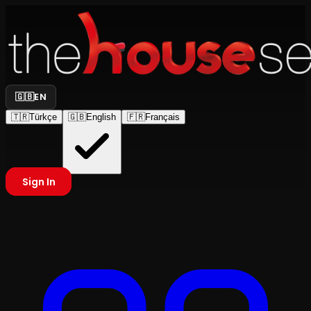
🇬🇧
EN
🇹🇷
Türkçe
🇬🇧
English
🇫🇷
Français
Sign In