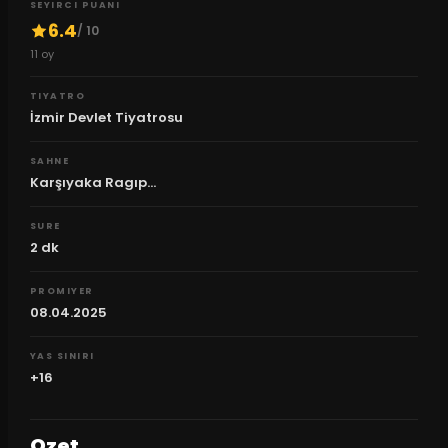
SEYIRCI PUANI
6.4
/ 10
11
oy
TIYATRO
İzmir Devlet Tiyatrosu
SAHNE
Karşıyaka Ragıp...
SURE
2
dk
PROMIYER
08.04.2025
YAS SINIRI
+16
Ozet