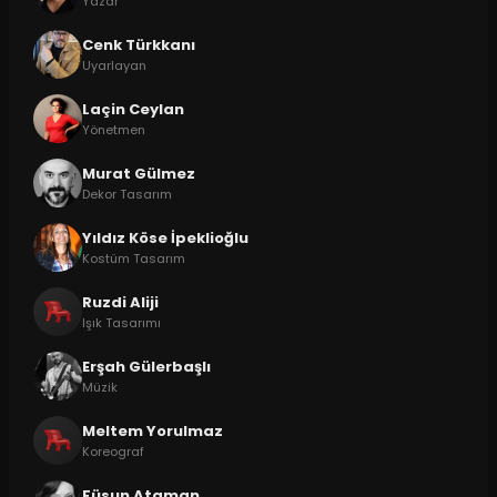
Yazar
Cenk Türkkanı
Uyarlayan
Laçin Ceylan
Yönetmen
Murat Gülmez
Dekor Tasarım
Yıldız Köse İpeklioğlu
Kostüm Tasarım
Ruzdi Aliji
Işık Tasarımı
Erşah Gülerbaşlı
Müzik
Meltem Yorulmaz
Koreograf
Füsun Ataman