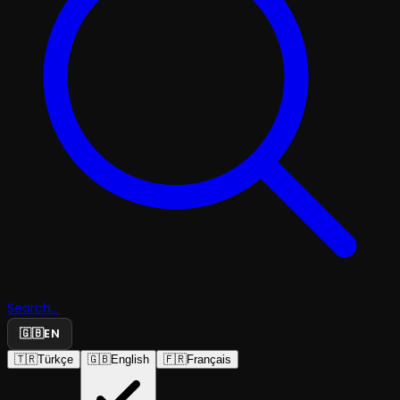
Search...
🇬🇧
EN
🇹🇷
Türkçe
🇬🇧
English
🇫🇷
Français