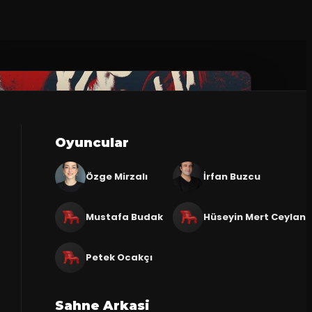
Oyuncular
Özge Mirzalı
İrfan Buzcu
Mustafa Budak
Hüseyin Mert Ceylan
Petek Ocakçı
Sahne Arkasi