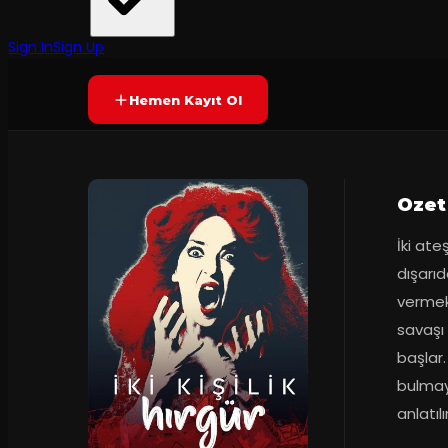
Ankara Devlet Tiyatrosu
·
Oda Tiyatrosu
6.3
55
dakika
Prömiyer
2023
(
62
oy)
YAKINDA
Sign In
Sign Up
Hemen Kayıt Ol
Ozet
İki ate
dışarıd
vermeks
savaşı 
başlar
bulmaya
anlatılır