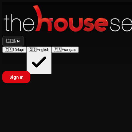
🇬🇧
EN
🇹🇷
Türkçe
🇬🇧
English
🇫🇷
Français
Sign In