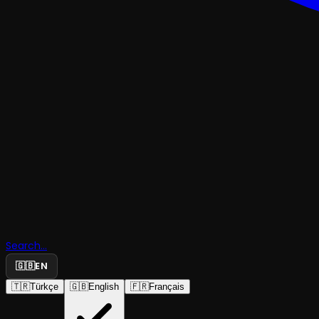
TRAJEDI & DRAM
Search...
İki Kişilik
🇬🇧
EN
🇹🇷
Türkçe
🇬🇧
English
🇫🇷
Français