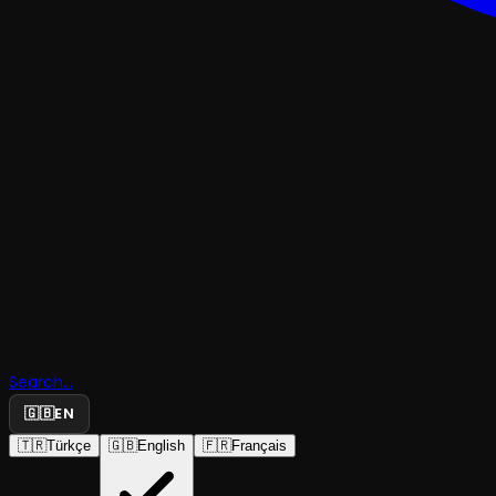
ÇOCUK & GENÇMÜZIKAL & KABARE
Search...
İki Bavul 
🇬🇧
EN
🇹🇷
Türkçe
🇬🇧
English
🇫🇷
Français