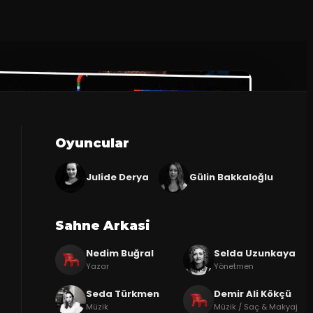
Oyuncular
Julide Derya
Gülin Bakkaloğlu
Sahne Arkasi
Nedim Buğral
Selda Uzunkaya
Yazar
Yönetmen
Seda Türkmen
Demir Ali Kökçü
Müzik
Müzik / Saç & Makyaj