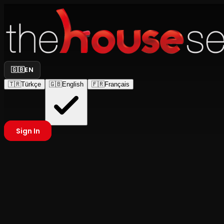
🇬🇧
EN
🇹🇷
Türkçe
🇬🇧
English
🇫🇷
Français
Sign In