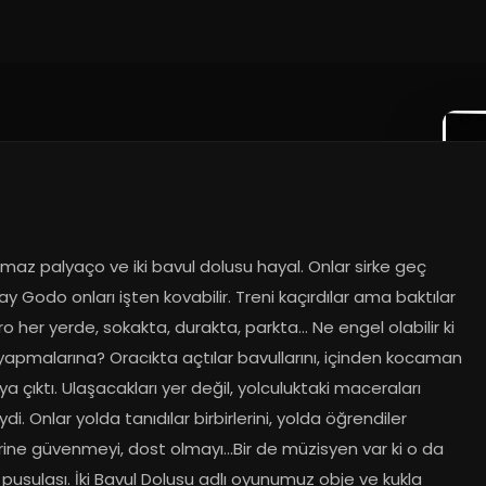
amaz palyaço ve iki bavul dolusu hayal. Onlar sirke geç 
Bay Godo onları işten kovabilir. Treni kaçırdılar ama baktılar 
tro her yerde, sokakta, durakta, parkta… Ne engel olabilir ki 
yapmalarına? Oracıkta açtılar bavullarını, içinden kocaman 
ya çıktı. Ulaşacakları yer değil, yolculuktaki maceraları 
di. Onlar yolda tanıdılar birbirlerini, yolda öğrendiler 
erine güvenmeyi, dost olmayı…Bir de müzisyen var ki o da 
 pusulası. İki Bavul Dolusu adlı oyunumuz obje ve kukla 