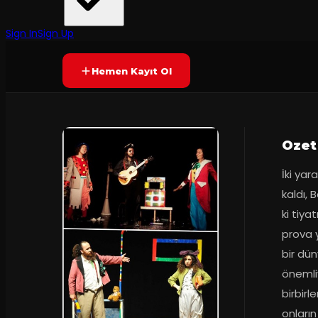
Tiyatro Terminal
·
Konak Sahnesi
45
dakika
Yetersiz oy
SONA ERDI
Sign In
Sign Up
Hemen Kayıt Ol
Ozet
İki yar
kaldı, 
ki tiya
prova 
bir dün
önemliy
birbirl
onların