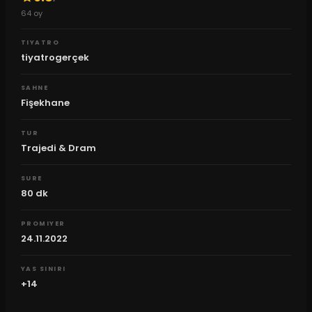
64
oy
TIYATRO
tiyatrogerçek
SAHNE
Fişekhane
TUR
Trajedi & Dram
SURE
80
dk
PROMIYER
24.11.2022
YAS SINIRI
+14