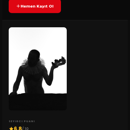
Hemen Kayıt Ol
SEYIRCI PUANI
6.8
/ 10