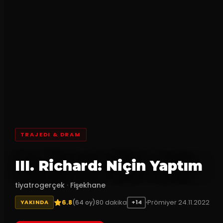
TRAJEDI & DRAM
III. Richard: Niçin Yaptım
tiyatrogerçek
·
Fişekhane
6.8
80
dakika
Prömiyer
24.11.2022
(
64
oy)
YAKINDA
+14