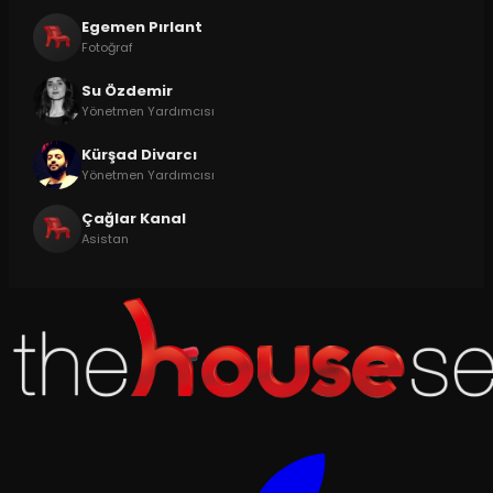
Egemen Pırlant
Fotoğraf
Su Özdemir
Yönetmen Yardımcısı
Kürşad Divarcı
Yönetmen Yardımcısı
Çağlar Kanal
Asistan