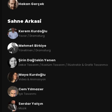
Hakan Gerçek
Sahne Arkasi
Kerem Kurdoğlu
Yazar / Dramaturg
Mehmet Birkiye
Yönetmen / Dramaturg
Şirin Dağtekin Yenen
Dekor Tasarım / Kostüm Tasarım / İllüstratör & Grafik Tasarımcı
Maya Kurdoğlu
Video & Animasyon
Cem Yılmazer
Işık Tasarımı
Serdar Yalçın
Müzik