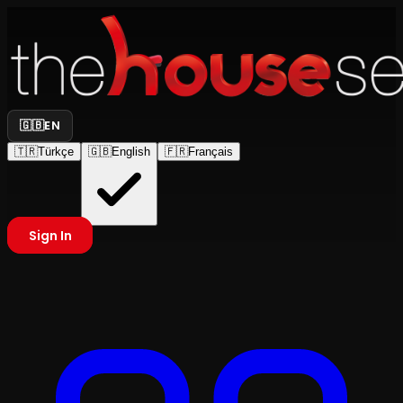
🇬🇧
EN
🇹🇷
Türkçe
🇬🇧
English
🇫🇷
Français
Sign In