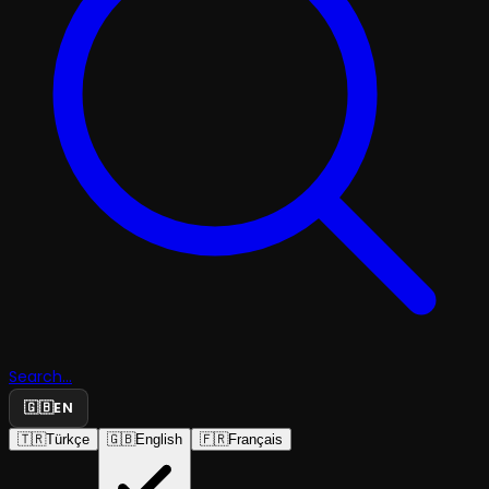
Search...
🇬🇧
EN
🇹🇷
Türkçe
🇬🇧
English
🇫🇷
Français