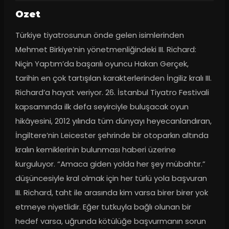
Ozet
Türkiye tiyatrosunun önde gelen isimlerinden 
Mehmet Birkiye’nin yönetmenliğindeki III. Richard: 
Niçin Yaptım’da başarılı oyuncu Hakan Gerçek, 
tarihin en çok tartışılan karakterlerinden İngiliz kralı III. 
Richard’a hayat veriyor. 26. İstanbul Tiyatro Festivali 
kapsamında ilk defa seyirciyle buluşacak oyun 
hikâyesini, 2012 yılında tüm dünyayı heyecanlandıran, 
İngiltere’nin Leicester şehrinde bir otoparkın altında 
kralın kemiklerinin bulunması haberi üzerine 
kurguluyor. “Amaca giden yolda her şey mübahtır.” 
düşüncesiyle kral olmak için her türlü yola başvuran 
III. Richard, taht ile arasında kim varsa birer birer yok 
etmeye niyetlidir. Eğer tutkuyla bağlı olunan bir 
hedef varsa, uğrunda kötülüğe başvurmanın sorun 