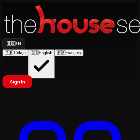
🇬🇧
EN
🇹🇷
Türkçe
🇬🇧
English
🇫🇷
Français
Sign In