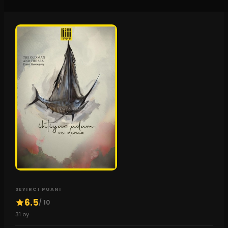
SEYIRCI PUANI
6.5
/ 10
31
oy