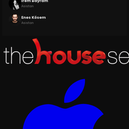
İrem Bayram
Asistan
Enes Kösem
Asistan