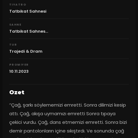
TIYATRO
Tatbikat Sahnesi
SAHNE
Tatbikat Sahnes...
TUR
Trajedi & Dram
PROMIYER
10.11.2023
Ozet
‘’Çağ, şarkı söylememizi emretti. Sonra dilimizi kesip 
attı. Çağ, akışa uymamızı emretti Sonra tıpaya 
çekici vurdu. Çağ, dans etmemizi emretti. Sonra bizi 
demir pantolonların içine sıkıştırdı. Ve sonunda çağ 