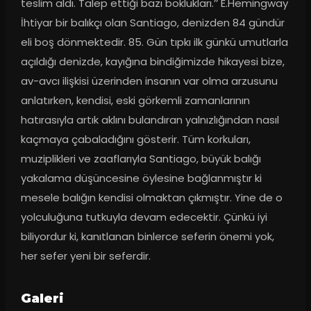
teslim aldı. Talep ettiği bazı boklukları.’’ E.Hemingway 
İhtiyar bir balıkçı olan Santiago, denizden 84 gündür 
eli boş dönmektedir. 85. Gün tıpkı ilk günkü umutlarla 
açıldığı denizde, kayığına bindiğimizde hikayesi bize, 
av-avcı ilişkisi üzerinden insanın var olma arzusunu 
anlatırken, kendisi, eski görkemli zamanlarının 
hatırasıyla artık aklını bulandıran yalnızlığından nasıl 
kaçmaya çabaladığını gösterir. Tüm korkuları, 
muziplikleri ve zaaflarıyla Santiago, büyük balığı 
yakalama düşüncesine öylesine bağlanmıştır ki 
mesele balığın kendisi olmaktan çıkmıştır. Yine de o 
yolculuğuna tutkuyla devam edecektir. Çünkü iyi 
biliyordur ki, kanıtlanan binlerce seferin önemi yok, 
her sefer yeni bir seferdir.
Galeri