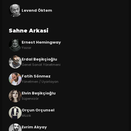
Levend Öktem
Sahne Arkasi
Ernest Hemingway
Yazar
Erdal Beşikçioğlu
Genel Sanat Yönetmeni
Fatih Sönmez
Yönetmen / Uyarlayan
Elvin Beşikçioğlu
Süpervizör
Orçun Orçunsel
Müzik
Evrim Akyay