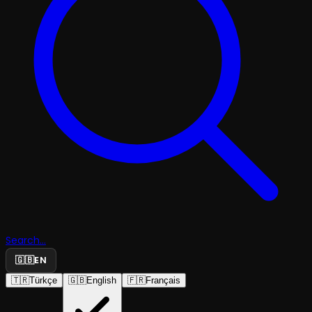
Search...
🇬🇧
EN
🇹🇷
Türkçe
🇬🇧
English
🇫🇷
Français