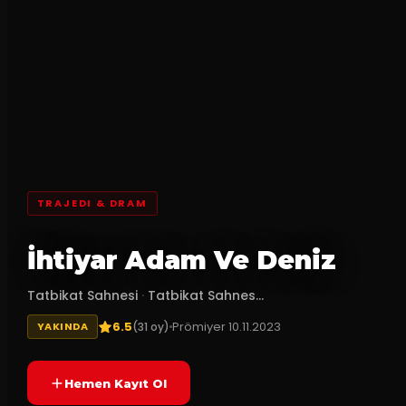
TRAJEDI & DRAM
İhtiyar Adam Ve Deniz
Tatbikat Sahnesi
·
Tatbikat Sahnes...
6.5
Prömiyer
10.11.2023
(
31
oy)
YAKINDA
Hemen Kayıt Ol