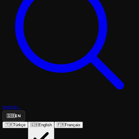
Search...
🇬🇧
EN
🇹🇷
Türkçe
🇬🇧
English
🇫🇷
Français