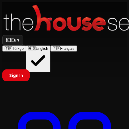
🇬🇧
EN
🇹🇷
Türkçe
🇬🇧
English
🇫🇷
Français
Sign In