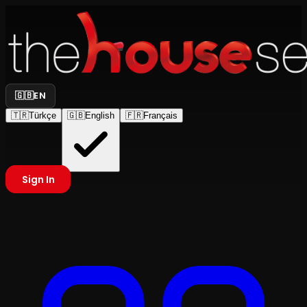
🇬🇧
EN
🇹🇷
Türkçe
🇬🇧
English
🇫🇷
Français
Sign In