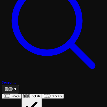
Search...
🇬🇧
EN
🇹🇷
Türkçe
🇬🇧
English
🇫🇷
Français