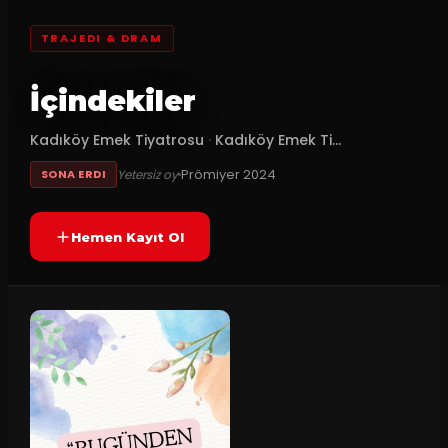
TRAJEDI & DRAM
İçindekiler
Kadıköy Emek Tiyatrosu
·
Kadıköy Emek Ti...
Prömiyer
2024
Yetersiz oy
SONA ERDI
Hemen Kayıt Ol