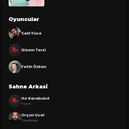
Oyuncular
Celil Yüce
Gizem Terzi
Fatih Özkan
Sahne Arkasi
Itır Karabulut
Yazar
Orçun Ucal
Yönetmen