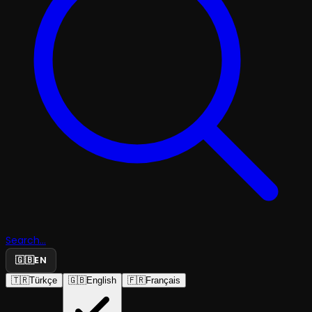
Search...
🇬🇧
EN
🇹🇷
Türkçe
🇬🇧
English
🇫🇷
Français