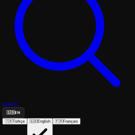
Search...
🇬🇧
EN
🇹🇷
Türkçe
🇬🇧
English
🇫🇷
Français