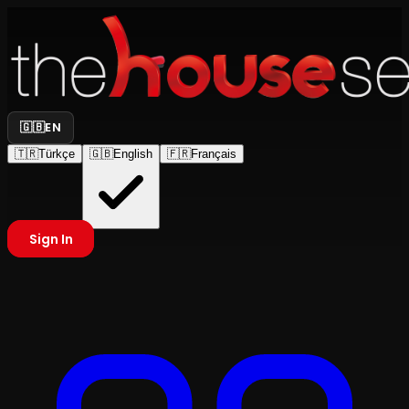
🇬🇧
EN
🇹🇷
Türkçe
🇬🇧
English
🇫🇷
Français
Sign In