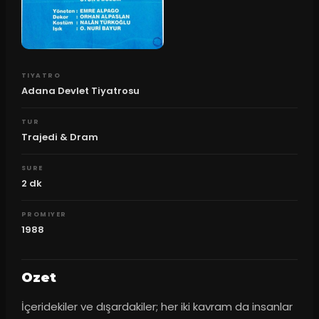
TIYATRO
Adana Devlet Tiyatrosu
TUR
Trajedi & Dram
SURE
2
dk
PROMIYER
1988
Ozet
İçeridekiler ve dışardakiler; her iki kavram da insanlar 