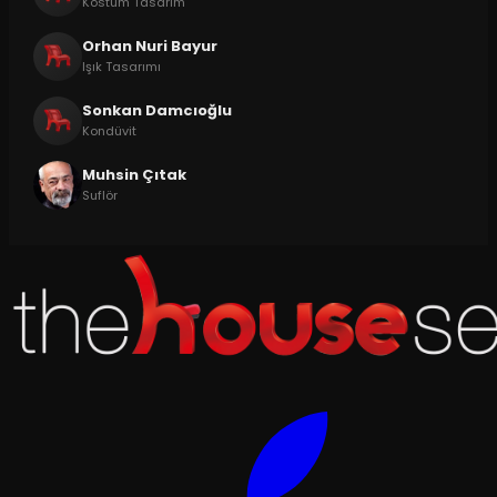
Kostüm Tasarım
Orhan Nuri Bayur
Işık Tasarımı
Sonkan Damcıoğlu
Kondüvit
Muhsin Çıtak
Suflör