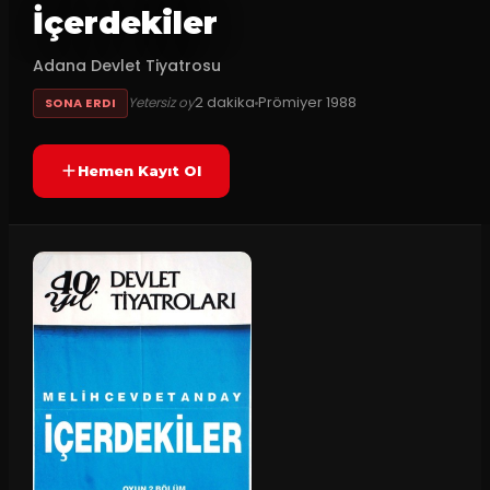
İçerdekiler
Adana Devlet Tiyatrosu
2
dakika
Prömiyer
1988
Yetersiz oy
SONA ERDI
Hemen Kayıt Ol