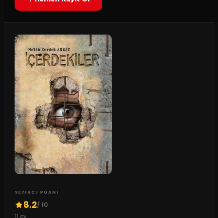
SEYIRCI PUANI
8.2
/ 10
11
oy