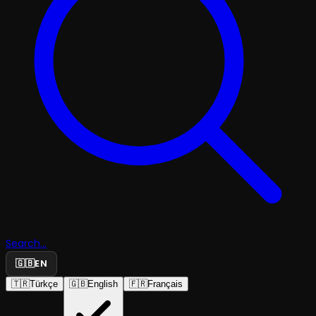
Search...
🇬🇧
EN
🇹🇷
Türkçe
🇬🇧
English
🇫🇷
Français