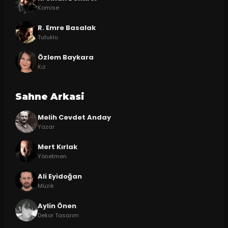
Komise
R. Emre Basalak
Tutuklu
Özlem Baykara
Kız
Sahne Arkasi
Melih Cevdet Anday
Yazar
Mert Kırlak
Yönetmen
Ali Eyidoğan
Müzik
Aylin Önen
Dekor Tasarım