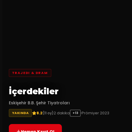
TRAJEDI & DRAM
İçerdekiler
Eskişehir B.B. Şehir Tiyatroları
8.2
2
dakika
Prömiyer
2023
(
11
oy)
YAKINDA
+13
Hemen Kayıt Ol