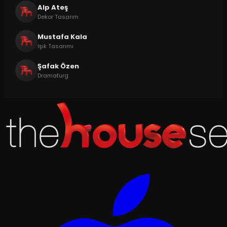
Alp Ateş
Dekor Tasarım
Mustafa Kala
Işık Tasarımı
Şafak Özen
Dramaturg