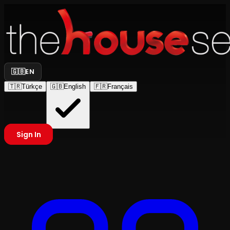
🇬🇧
EN
🇹🇷
Türkçe
🇬🇧
English
🇫🇷
Français
Sign In