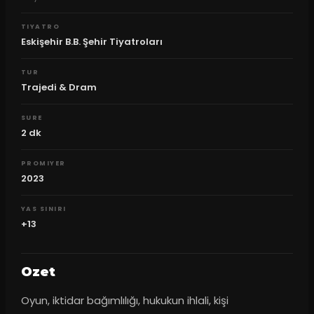
TIYATRO
Eskişehir B.B. Şehir Tiyatroları
TUR
Trajedi & Dram
SURE
2
dk
PROMIYER
2023
YAS SINIRI
+13
Ozet
Oyun, iktidar bağımlılığı, hukukun ihlali, kişi 