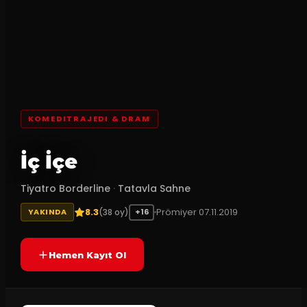
KOMEDITRAJEDI & DRAM
İç İçe
Tiyatro Borderline
·
Tatavla Sahne
8.3
Prömiyer
07.11.2019
(
38
oy)
YAKINDA
+16
Hemen Kayıt Ol