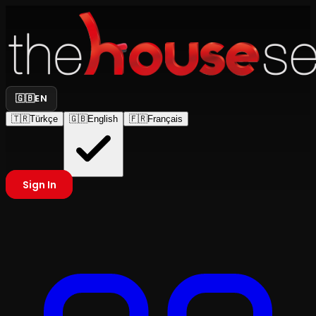
🇬🇧
EN
🇹🇷
Türkçe
🇬🇧
English
🇫🇷
Français
Sign In