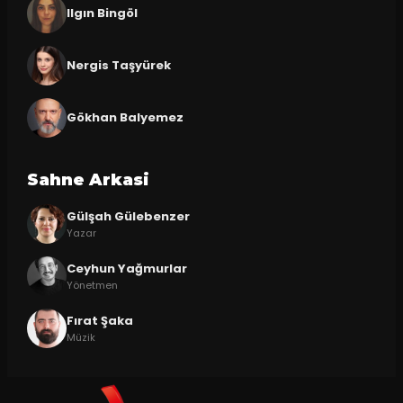
Ilgın Bingöl
Nergis Taşyürek
Gökhan Balyemez
Sahne Arkasi
Gülşah Gülebenzer
Yazar
Ceyhun Yağmurlar
Yönetmen
Fırat Şaka
Müzik