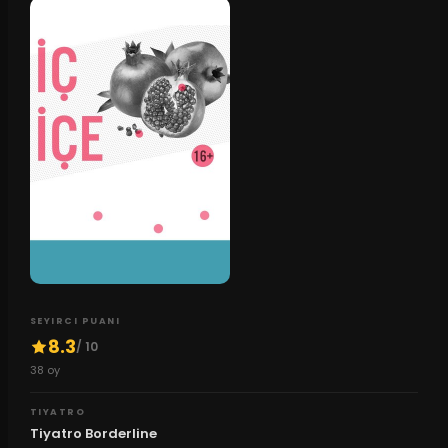
SEYIRCI PUANI
8.3
/ 10
38
oy
TIYATRO
Tiyatro Borderline