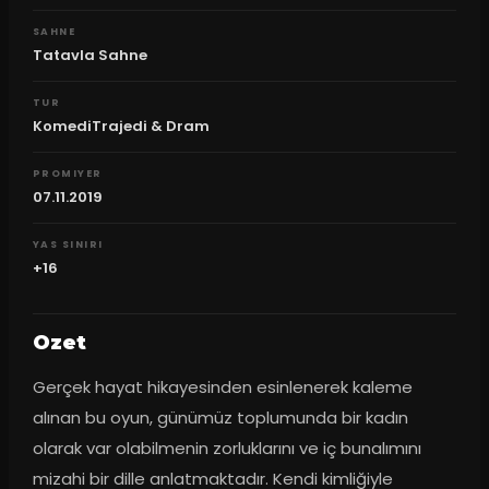
SAHNE
Tatavla Sahne
TUR
KomediTrajedi & Dram
PROMIYER
07.11.2019
YAS SINIRI
+16
Ozet
Gerçek hayat hikayesinden esinlenerek kaleme 
alınan bu oyun, günümüz toplumunda bir kadın 
olarak var olabilmenin zorluklarını ve iç bunalımını 
mizahi bir dille anlatmaktadır. Kendi kimliğiyle 