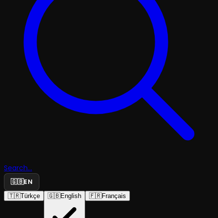
Search...
🇬🇧
EN
🇹🇷
Türkçe
🇬🇧
English
🇫🇷
Français