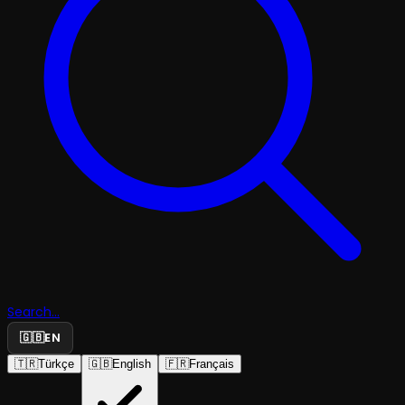
Search...
🇬🇧
EN
🇹🇷
Türkçe
🇬🇧
English
🇫🇷
Français