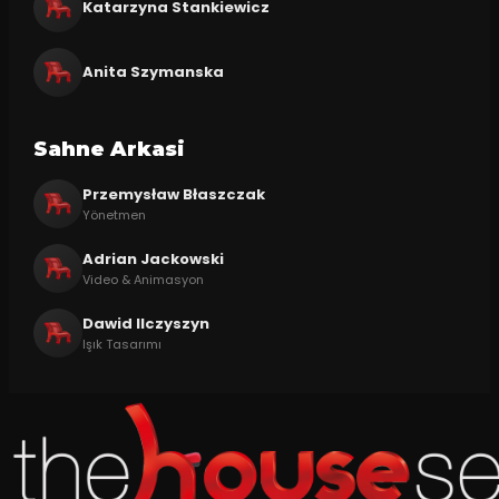
Katarzyna Stankiewicz
Anita Szymanska
Sahne Arkasi
Przemysław Błaszczak
Yönetmen
Adrian Jackowski
Video & Animasyon
Dawid Ilczyszyn
Işık Tasarımı