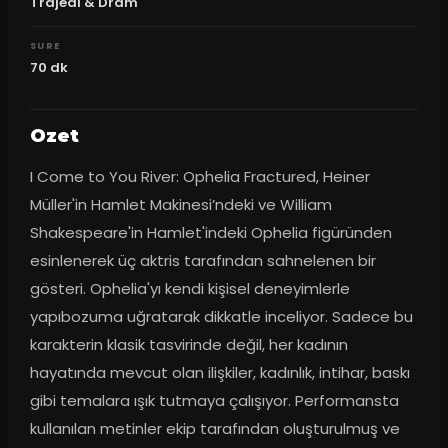
Trajedi & Dram
SURE
70
dk
Ozet
I Come to You River: Ophelia Fractured, Heiner 
Müller'in Hamlet Makinesi’ndeki ve William 
Shakespeare'in Hamlet'indeki Ophelia figüründen 
esinlenerek üç aktris tarafından sahnelenen bir 
gösteri. Ophelia'yı kendi kişisel deneyimlerle 
yapıbozuma uğratarak dikkatle inceliyor. Sadece bu 
karakterin klasik tasvirinde değil, her kadının 
hayatında mevcut olan ilişkiler, kadınlık, intihar, baskı 
gibi temalara ışık tutmaya çalışıyor. Performansta 
kullanılan metinler ekip tarafından oluşturulmuş ve 