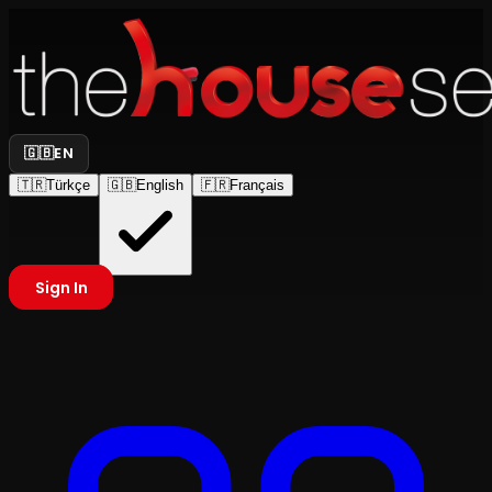
🇬🇧
EN
🇹🇷
Türkçe
🇬🇧
English
🇫🇷
Français
Sign In