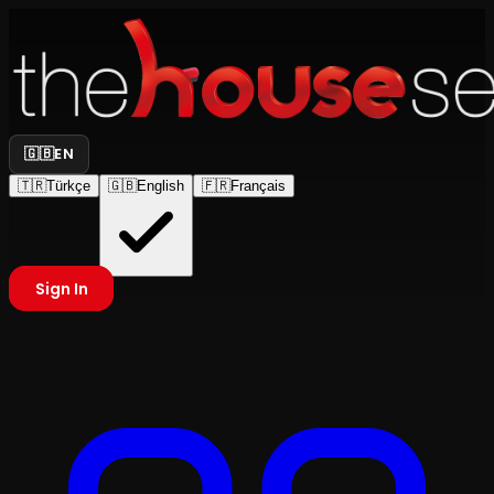
🇬🇧
EN
🇹🇷
Türkçe
🇬🇧
English
🇫🇷
Français
Sign In