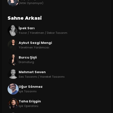
(Artık Oynamıyor)
Sahne Arkasi
İpek Sarı
Yazar / Yönetmen / Dekor Tasarım
Aykut Sezgi Mengi
Yönetmen Yardımcısı
Burcu Şişli
Dramaturg
Mehmet Seven
Ses Tasarımı / Hareket Tasarımı
Uğur Sönmez
Işık Tasarımı
Taha Erişgin
Işık Operatörü