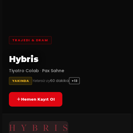
TRAJEDI & DRAM
Hybris
Tiyatro Colab
·
Pax Sahne
60
dakika
Yetersiz oy
YAKINDA
+13
Hemen Kayıt Ol