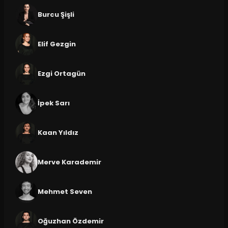
Burcu Şişli
Elif Gezgin
Ezgi Ortagün
İpek Sarı
Kaan Yıldız
Merve Karademir
Mehmet Seven
Oğuzhan Özdemir