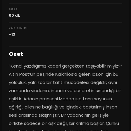
SURE
60
dk
YAS SINIRI
+13
Ozet
“Kendi yazdığımız kaderi gerçekten taşıyabilir miyiz?” 
Altın Post’un peşinde Kalkhilos’a gelen Iason için bu 
yolculuk, yalnızca bir taht mücadelesi değildir; aynı 
zamanda vicdanın, inancın ve cesaretin sınandığı bir 
eşiktir. Adanın prensesi Medea ise tanrı soyunun 
ağırlığı, ailesine bağlılığı ve içindeki bastırılmış insan 
sesi arasında sıkışmıştır. Bir yabancının gelişiyle 
birlikte sadece bir aşk değil, bir kırılma başlar. Çünkü 