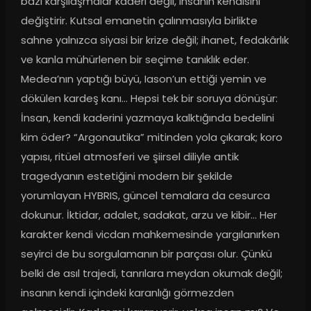
bazı karşılaşmalar kaderi değil, insanın kendisini 
değiştirir. Kutsal emanetin çalınmasıyla birlikte 
sahne yalnızca siyasi bir krize değil; ihanet, fedakârlık 
ve kanla mühürlenen bir seçime tanıklık eder. 
Medea’nın yaptığı büyü, Iason’un ettiği yemin ve 
dökülen kardeş kanı… Hepsi tek bir soruya dönüşür: 
İnsan, kendi kaderini yazmaya kalktığında bedelini 
kim öder? “Argonautika” mitinden yola çıkarak; koro 
yapısı, ritüel atmosferi ve şiirsel diliyle antik 
tragedyanın estetiğini modern bir şekilde 
yorumlayan HYBRIS, güncel temalara da cesurca 
dokunur. İktidar, adalet, sadakat, arzu ve kibir… Her 
karakter kendi vicdan mahkemesinde yargılanırken 
seyirci de bu sorgulamanın bir parçası olur. Çünkü 
belki de asıl trajedi, tanrılara meydan okumak değil; 
insanın kendi içindeki karanlığı görmezden 