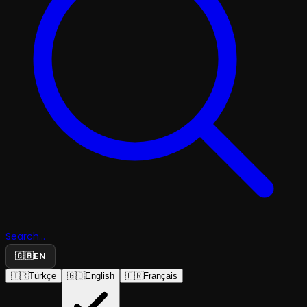
Search...
🇬🇧
EN
🇹🇷
Türkçe
🇬🇧
English
🇫🇷
Français