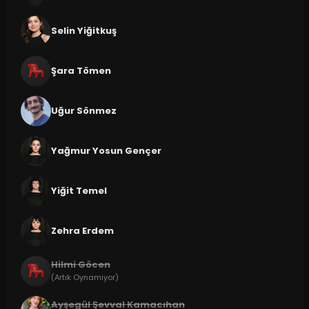
Selin Yiğitkuş
Şara Tömen
Uğur Sönmez
Yağmur Yosun Gençer
Yiğit Temel
Zehra Erdem
Hilmi Göcen
(Artık Oynamıyor)
Ayşegül Şevval Kamacıhan