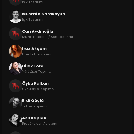
Işık Tasarımı
Mustafa Karakoyun
Işık Tasarımı
Can Aydınoğlu
Müzik Tasarımı / Ses Tasarımı
Iraz Akçam
Hareket Tasarımı
Dilek Tora
Yürütücü Yapımcı
Öykü Kalkan
Uygulayıcı Yapımcı
Erdi Güçlü
Teknik Yapımcı
Aslı Kaplan
Prodüksiyon Asistanı