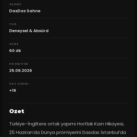
SAHNE
DasDas Sahne
TUR
Deneysel & Absürd
SURE
60
dk
PROMIYER
25.06.2026
YAS SINIRI
+16
Ozet
Türkiye–İngiltere ortak yapımı Hortlak Kızın Hikayesi, 
25 Haziran’da Dünya prömiyerini Dasdas İstanbul’da 