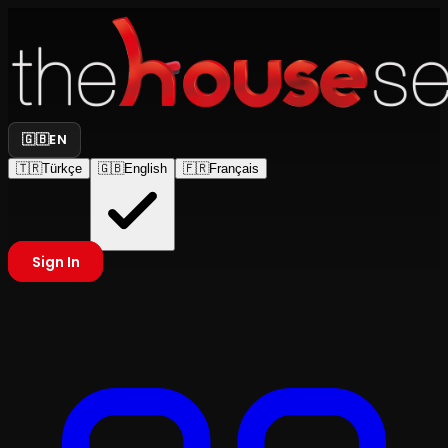
🇬🇧
EN
🇹🇷
Türkçe
🇬🇧
English
🇫🇷
Français
Sign In