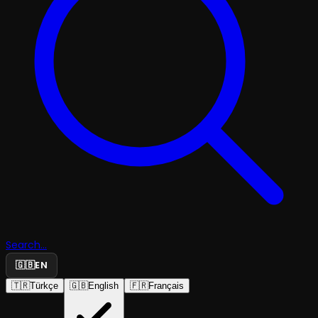
Search...
🇬🇧
EN
🇹🇷
Türkçe
🇬🇧
English
🇫🇷
Français