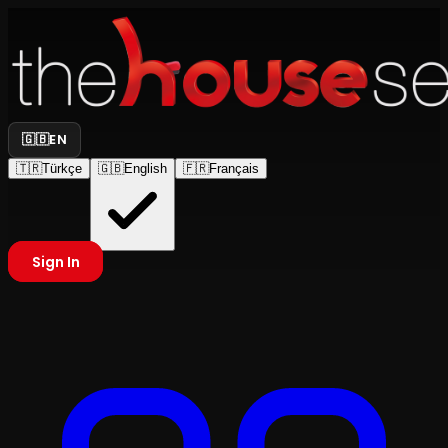
🇬🇧
EN
🇹🇷
Türkçe
🇬🇧
English
🇫🇷
Français
Sign In