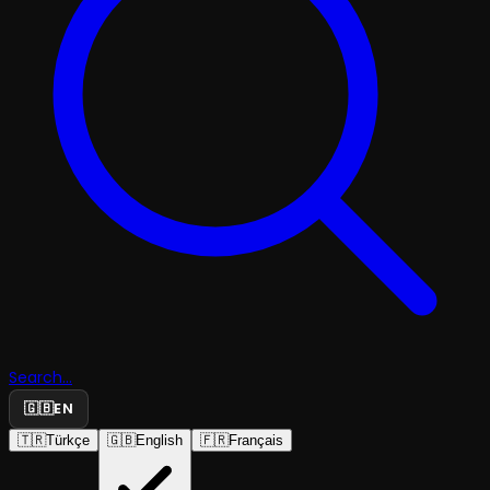
Search...
🇬🇧
EN
🇹🇷
Türkçe
🇬🇧
English
🇫🇷
Français