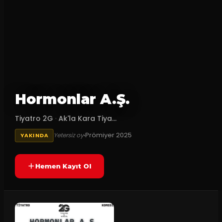
Hormonlar A.Ş.
Tiyatro 2G
·
Ak'la Kara Tiya...
Prömiyer
2025
Yetersiz oy
YAKINDA
Hemen Kayıt Ol