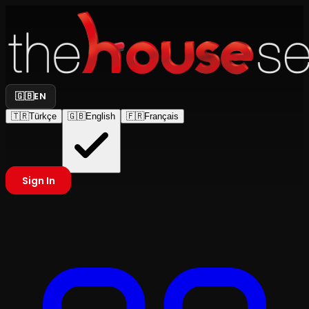
🇬🇧
EN
🇹🇷
Türkçe
🇬🇧
English
🇫🇷
Français
Sign In