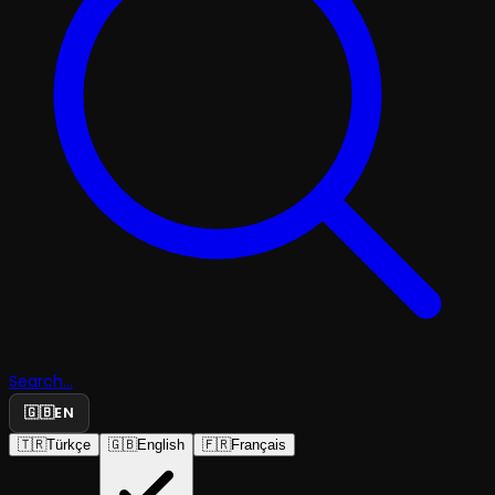
Search...
🇬🇧
EN
🇹🇷
Türkçe
🇬🇧
English
🇫🇷
Français