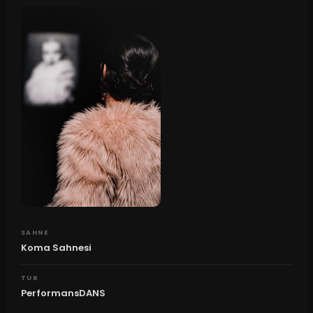
SAHNE
Koma Sahnesi
TUR
PerformansDANS