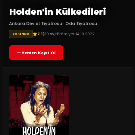
Holden'in Külkedileri
Ankara Devlet Tiyatrosu
·
Oda Tiyatrosu
7.1
Prömiyer
14.10.2022
(
30
oy)
YAKINDA
Hemen Kayıt Ol