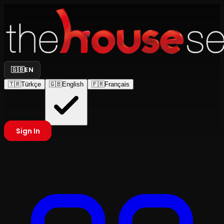
🇬🇧
EN
🇹🇷
Türkçe
🇬🇧
English
🇫🇷
Français
Sign In