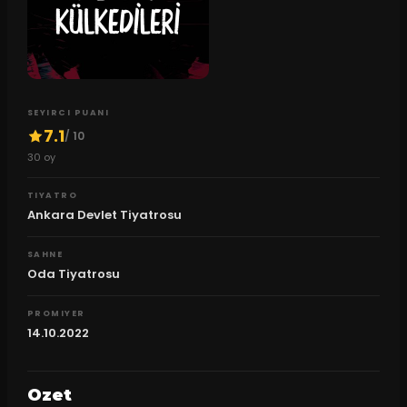
SEYIRCI PUANI
7.1
/ 10
30
oy
TIYATRO
Ankara Devlet Tiyatrosu
SAHNE
Oda Tiyatrosu
PROMIYER
14.10.2022
Ozet