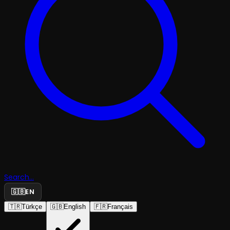
Search...
🇬🇧
EN
🇹🇷
Türkçe
🇬🇧
English
🇫🇷
Français