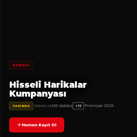
KOMEDI
Hisseli Harikalar
Kumpanyası
140
dakika
Prömiyer
2025
Yetersiz oy
YAKINDA
+10
Hemen Kayıt Ol