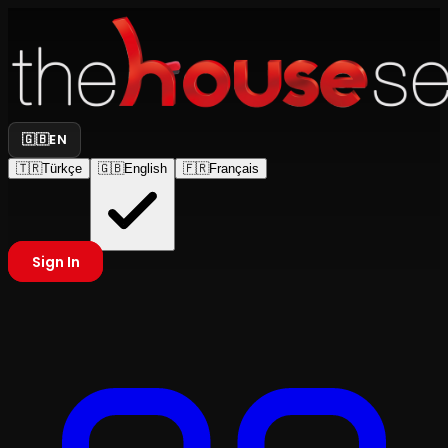
🇬🇧
EN
🇹🇷
Türkçe
🇬🇧
English
🇫🇷
Français
Sign In