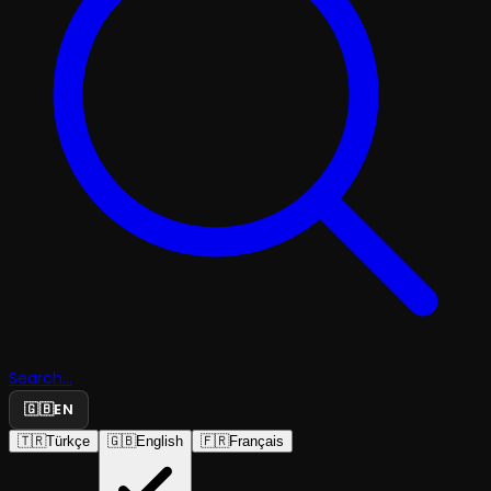
Search...
🇬🇧
EN
🇹🇷
Türkçe
🇬🇧
English
🇫🇷
Français