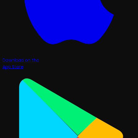
Download on the
App Store