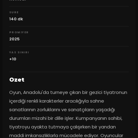
SURE
140
dk
PROMIYER
2025
YAS SINIRI
+10
Ozet
Oyun, Anadolu'da turneye çıkan bir gezici tiyatronun 
içerdiği renkli karakterler aracılığıyla sahne 
sanatlarının zorluklarını ve sanatçıların yaşadığı 
durumları mizahi bir dille işler. Kumpanyanın sahibi, 
tiyatroyu ayakta tutmaya çalışırken bir yandan 
maddi imkansızlıklarla mücadele ediyor. Oyuncular 