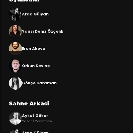
Arda Gülyan
Yansı Deniz Özçelik
Eren Akova
Orkun Sevinç
Gökçe Karaman
Sahne Arkasi
Aykut Göker
Yazar / Yönetmen
Arda Gülyan