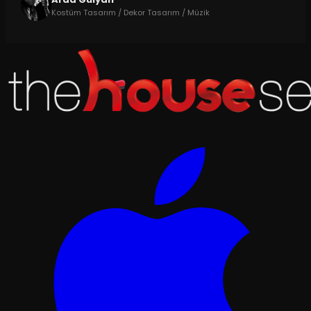
Kostüm Tasarım / Dekor Tasarım / Müzik