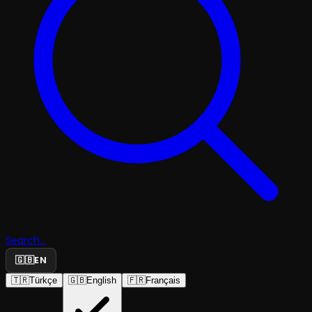
Search...
🇬🇧
EN
🇹🇷
Türkçe
🇬🇧
English
🇫🇷
Français