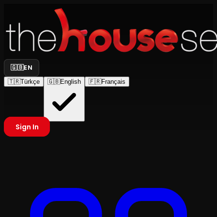
🇬🇧
EN
🇹🇷
Türkçe
🇬🇧
English
🇫🇷
Français
Sign In