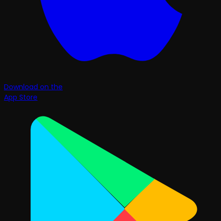
Download on the
App Store