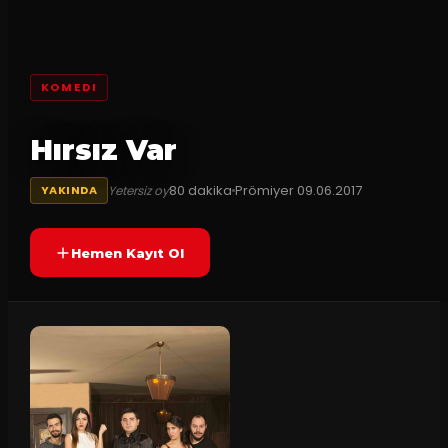
KOMEDI
Hırsız Var
80
dakika
Prömiyer
09.06.2017
Yetersiz oy
YAKINDA
Hemen Kayıt Ol