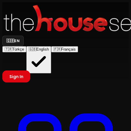
🇬🇧
EN
🇹🇷
Türkçe
🇬🇧
English
🇫🇷
Français
Sign In