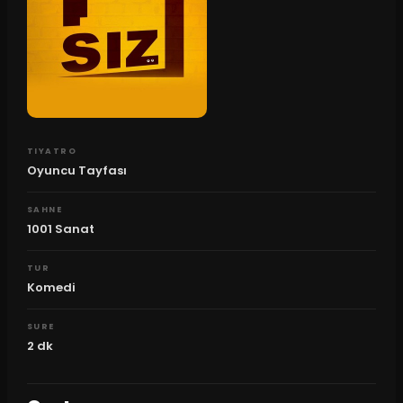
TIYATRO
Oyuncu Tayfası
SAHNE
1001 Sanat
TUR
Komedi
SURE
2
dk