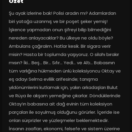
Ozet
Şu ayak izlerine bak! Polisi aradın mı? Adamlardan 
biri yatağa uzanmış ve bir poşet şeker yemiş! 
İşkence yapmadan onun şifreyi bilip bilmediğini 
nereden anlayacaklar? Bu ülkeye ne oldu böyle? 
Ambulans çağıralım. Hatlar kesik. Bir sigara verir 
misin? Hasta bir toplumda yaşıyoruz. O silahı bırakır 
mısın? İki... Beş... Bir... Sıfır... Yedi... ve Altı... Babasının 
tüm varlığına hükmeden ünlü koleksiyoncu Oktay ve 
eş adayı Selma evlilik arifesinde; tanışma 
yıldönümlerini kutlamak için, yakın arkadaşları Bulut 
ve Rüya ile akşam yemeğine çıkarlar. Döndüklerinde 
Oktay’ın babasına ait dağ evinin tüm koleksiyon 
parçaları ile soyulmuş olduğunu görürler. İçeride ise 
onları sürprizler ve yüzleşmeler beklemektedir. 
İnsanın zaafları, ekonomi, felsefe ve sistem üzerine 