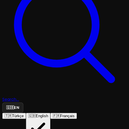
Search...
🇬🇧
EN
🇹🇷
Türkçe
🇬🇧
English
🇫🇷
Français