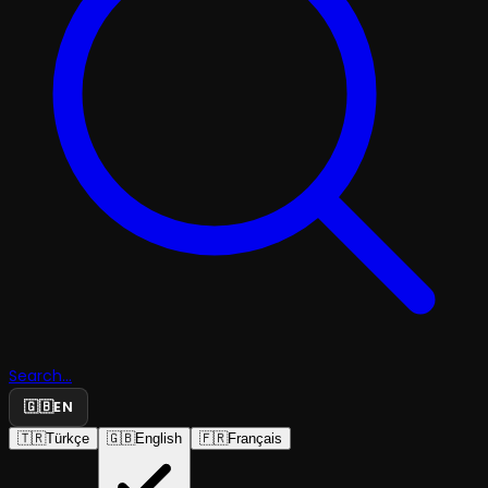
Search...
🇬🇧
EN
🇹🇷
Türkçe
🇬🇧
English
🇫🇷
Français