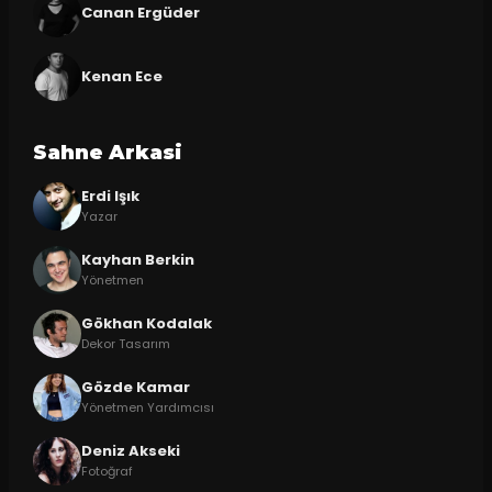
Canan Ergüder
Kenan Ece
Sahne Arkasi
Erdi Işık
Yazar
Kayhan Berkin
Yönetmen
Gökhan Kodalak
Dekor Tasarım
Gözde Kamar
Yönetmen Yardımcısı
Deniz Akseki
Fotoğraf