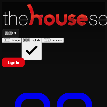
🇬🇧
EN
🇹🇷
Türkçe
🇬🇧
English
🇫🇷
Français
Sign In