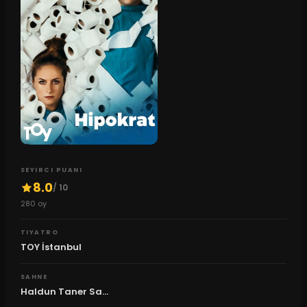
SEYIRCI PUANI
8.0
/ 10
280
oy
TIYATRO
TOY İstanbul
SAHNE
Haldun Taner Sa...