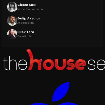
Gizem Kızıl
Video & Animasyon
Galip Aksular
Afiş Tasarım
Dilek Tora
Koordinatör