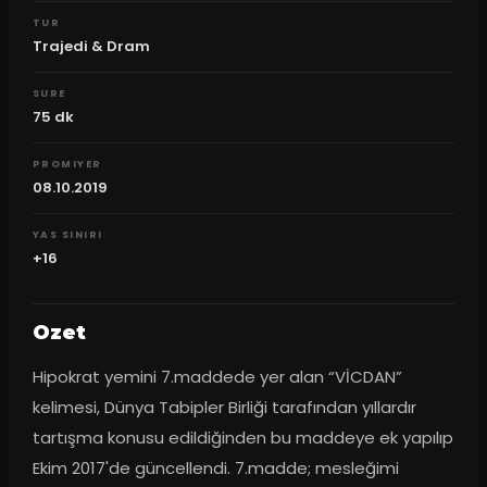
TUR
Trajedi & Dram
SURE
75
dk
PROMIYER
08.10.2019
YAS SINIRI
+16
Ozet
Hipokrat yemini 7.maddede yer alan “VİCDAN” 
kelimesi, Dünya Tabipler Birliği tarafından yıllardır 
tartışma konusu edildiğinden bu maddeye ek yapılıp 
Ekim 2017'de güncellendi. 7.madde; mesleğimi 