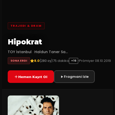
TRAJEDI & DRAM
Hipokrat
TOY İstanbul
·
Haldun Taner Sa...
8.0
75
dakika
Prömiyer
08.10.2019
(
280
oy)
SONA ERDI
+16
Fragmani Izle
Hemen Kayıt Ol